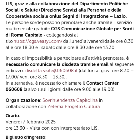
LIS, grazie alla collaborazione del Dipartimento Politiche
Sociali e Salute (Direzione Servizi alla Persona) e della
Cooperativa sociale onlus Segni di Integrazione – Lazio.
Le persone sorde possono prenotare anche tramite il servizio
multimediale gratuito
CGS Comunicazione Globale per Sordi
di Roma Capitale -
collegandosi al
sito
https://cgs.veasyt.com/
dal lunedì al venerdì dalle ore 8.30
alle ore 18.30 e il sabato dalle ore 8.30 alle ore 13.30.
In caso di impossibilità a partecipare all’attività prenotata,
è
necessario comunicare la disdetta tramite email
al seguente
indirizzo:
disdetta.visite@060608.it
(dal lun.al giov. ore 8.30 –
17.00/ ven. ore 8.30 – 13.30).
In alternativa, è necessario chiamare il
Contact Center
060608
(attivo tutti i giorni dalle ore 9.00 alle 19.00).
Organizzazione
:
Sovrintendenza Capitolina
in
collaborazione con
Zètema Progetto Cultura
Orario:
Venerdì 7 febbraio 2025
ore 13.30 - Visita con con interpretariato LIS.
Biglietto d'ingresso: