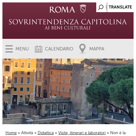
MENU
CALENDARIO
MAPPA
Home
»
Attività
»
Didattica
»
Visite, itinerari e laboratori
» Non è la