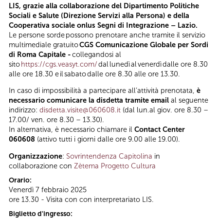
LIS, grazie alla collaborazione del Dipartimento Politiche
Sociali e Salute (Direzione Servizi alla Persona) e della
Cooperativa sociale onlus Segni di Integrazione – Lazio.
Le persone sorde possono prenotare anche tramite il servizio
multimediale gratuito
CGS Comunicazione Globale per Sordi
di Roma Capitale -
collegandosi al
sito
https://cgs.veasyt.com/
dal lunedì al venerdì dalle ore 8.30
alle ore 18.30 e il sabato dalle ore 8.30 alle ore 13.30.
In caso di impossibilità a partecipare all’attività prenotata,
è
necessario comunicare la disdetta tramite email
al seguente
indirizzo:
disdetta.visite@060608.it
(dal lun.al giov. ore 8.30 –
17.00/ ven. ore 8.30 – 13.30).
In alternativa, è necessario chiamare il
Contact Center
060608
(attivo tutti i giorni dalle ore 9.00 alle 19.00).
Organizzazione
:
Sovrintendenza Capitolina
in
collaborazione con
Zètema Progetto Cultura
Orario:
Venerdì 7 febbraio 2025
ore 13.30 - Visita con con interpretariato LIS.
Biglietto d'ingresso: