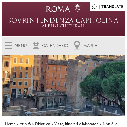
MENU
CALENDARIO
MAPPA
Home
»
Attività
»
Didattica
»
Visite, itinerari e laboratori
» Non è la