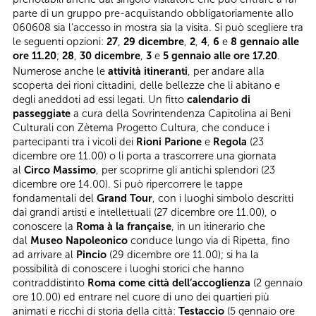
parte di un gruppo pre-acquistando obbligatoriamente allo
060608 sia l’accesso in mostra sia la visita. Si può scegliere tra
le seguenti opzioni:
27
,
29 dicembre
,
2
,
4
,
6
e
8 gennaio alle
ore 11.20
;
28
,
30 dicembre
,
3
e
5 gennaio alle ore 17.20
.
Numerose anche le
attività itineranti
, per andare alla
scoperta dei rioni cittadini, delle bellezze che li abitano e
degli aneddoti ad essi legati. Un fitto
calendario di
passeggiate
a cura della Sovrintendenza Capitolina ai Beni
Culturali con Zètema Progetto Cultura, che conduce i
partecipanti tra i vicoli dei
Rioni Parione
e
Regola
(23
dicembre ore 11.00) o li porta a trascorrere una giornata
al
Circo Massimo
, per scoprirne gli antichi splendori (23
dicembre ore 14.00). Si può ripercorrere le tappe
fondamentali del
Grand Tour
, con i luoghi simbolo descritti
dai grandi artisti e intellettuali (27 dicembre ore 11.00), o
conoscere la
Roma à la française
, in un itinerario che
dal
Museo Napoleonico
conduce lungo via di Ripetta, fino
ad arrivare al
Pincio
(29 dicembre ore 11.00); si ha la
possibilità di conoscere i luoghi storici che hanno
contraddistinto
Roma come città dell’accoglienza
(2 gennaio
ore 10.00) ed entrare nel cuore di uno dei quartieri più
animati e ricchi di storia della città:
Testaccio
(5 gennaio ore