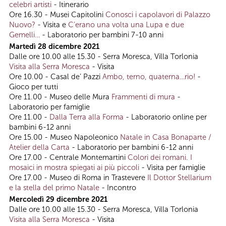
celebri artisti
- Itinerario
Ore 16.30 - Musei Capitolini
Conosci i capolavori di Palazzo
Nuovo?
- Visita e
C’erano una volta una Lupa e due
Gemelli…
- Laboratorio per bambini 7-10 anni
Martedì 28 dicembre 2021
Dalle ore 10.00 alle 15.30 - Serra Moresca, Villa Torlonia
Visita alla Serra Moresca
- Visita
Ore 10.00 - Casal de’ Pazzi
Ambo, terno, quaterna…rio!
-
Gioco per tutti
Ore 11.00 - Museo delle Mura
Frammenti di mura
-
Laboratorio per famiglie
Ore 11.00 -
Dalla Terra alla Forma
- Laboratorio online per
bambini 6-12 anni
Ore 15.00 - Museo Napoleonico
Natale in Casa Bonaparte /
Atelier della Carta
- Laboratorio per bambini 6-12 anni
Ore 17.00 - Centrale Montemartini
Colori dei romani. I
mosaici in mostra spiegati ai più piccoli
- Visita per famiglie
Ore 17.00 - Museo di Roma in Trastevere
Il Dottor Stellarium
e la stella del primo Natale
- Incontro
Mercoledì 29 dicembre 2021
Dalle ore 10.00 alle 15.30 - Serra Moresca, Villa Torlonia
Visita alla Serra Moresca
- Visita