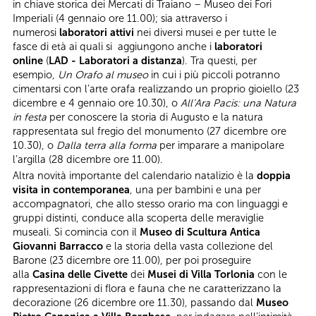
in chiave storica dei Mercati di Traiano – Museo dei Fori
Imperiali (4 gennaio ore 11.00); sia attraverso i
numerosi
laboratori attivi
nei diversi musei e per tutte le
fasce di età ai quali si aggiungono anche i
laboratori
online
(
LAD - Laboratori a distanza
). Tra questi, per
esempio,
Un Orafo al museo
in cui i più piccoli potranno
cimentarsi con l’arte orafa realizzando un proprio gioiello (23
dicembre e 4 gennaio ore 10.30), o
All’Ara Pacis: una Natura
in festa
per conoscere la storia di Augusto e la natura
rappresentata sul fregio del monumento (27 dicembre ore
10.30), o
Dalla terra alla forma
per imparare a manipolare
l’argilla (28 dicembre ore 11.00).
Altra novità importante del calendario natalizio è la
doppia
visita in contemporanea
, una per bambini e una per
accompagnatori, che allo stesso orario ma con linguaggi e
gruppi distinti, conduce alla scoperta delle meraviglie
museali. Si comincia con il
Museo di Scultura Antica
Giovanni Barracco
e la storia della vasta collezione del
Barone (23 dicembre ore 11.00), per poi proseguire
alla
Casina delle Civette
dei
Musei di Villa Torlonia
con le
rappresentazioni di flora e fauna che ne caratterizzano la
decorazione (26 dicembre ore 11.30), passando dal
Museo