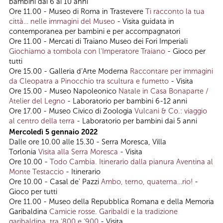
bambini dai 6 ai 10 anni
Ore 11.00 - Museo di Roma in Trastevere
Ti racconto la tua
città… nelle immagini del Museo
- Visita guidata in
contemporanea per bambini e per accompagnatori
Ore 11.00 - Mercati di Traiano Museo dei Fori Imperiali
Giochiamo a tombola con l'Imperatore Traiano
- Gioco per
tutti
Ore 15.00 - Galleria d’Arte Moderna
Raccontare per immagini
da Cleopatra a Pinocchio tra scultura e fumetto
- Visita
Ore 15.00 - Museo Napoleonico
Natale in Casa Bonaparte /
Atelier del Legno
- Laboratorio per bambini 6-12 anni
Ore 17.00 - Museo Civico di Zoologia
Vulcani & Co.: viaggio
al centro della terra
- Laboratorio per bambini dai 5 anni
Mercoledì 5 gennaio 2022
Dalle ore 10.00 alle 15.30 - Serra Moresca, Villa
Torlonia
Visita alla Serra Moresca
- Visita
Ore 10.00 -
Todo Cambia. Itinerario dalla pianura Aventina al
Monte Testaccio
- Itinerario
Ore 10.00 - Casal de’ Pazzi
Ambo, terno, quaterna…rio!
-
Gioco per tutti
Ore 11.00 - Museo della Repubblica Romana e della Memoria
Garibaldina
Camicie rosse. Garibaldi e la tradizione
garibaldina, tra ‘800 e ‘900
- Visita