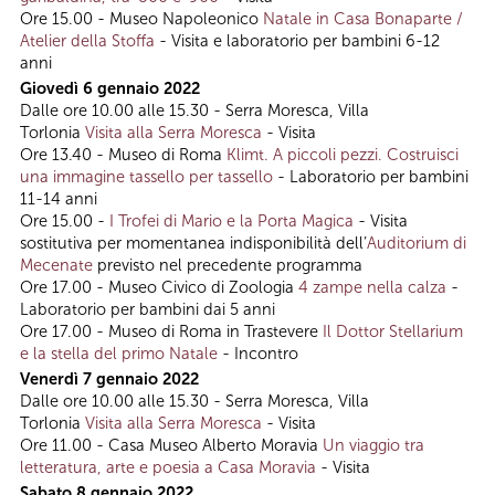
Ore 15.00 - Museo Napoleonico
Natale in Casa Bonaparte /
Atelier della Stoffa
- Visita e laboratorio per bambini 6-12
anni
Giovedì 6 gennaio 2022
Dalle ore 10.00 alle 15.30 - Serra Moresca, Villa
Torlonia
Visita alla Serra Moresca
- Visita
Ore 13.40 - Museo di Roma
Klimt. A piccoli pezzi. Costruisci
una immagine tassello per tassello
- Laboratorio per bambini
11-14 anni
Ore 15.00 -
I Trofei di Mario e la Porta Magica
- Visita
sostitutiva per momentanea indisponibilità dell’
Auditorium di
Mecenate
previsto nel precedente programma
Ore 17.00 - Museo Civico di Zoologia
4 zampe nella calza
-
Laboratorio per bambini dai 5 anni
Ore 17.00 - Museo di Roma in Trastevere
Il Dottor Stellarium
e la stella del primo Natale
- Incontro
Venerdì 7 gennaio 2022
Dalle ore 10.00 alle 15.30 - Serra Moresca, Villa
Torlonia
Visita alla Serra Moresca
- Visita
Ore 11.00 - Casa Museo Alberto Moravia
Un viaggio tra
letteratura, arte e poesia a Casa Moravia
- Visita
Sabato 8 gennaio 2022