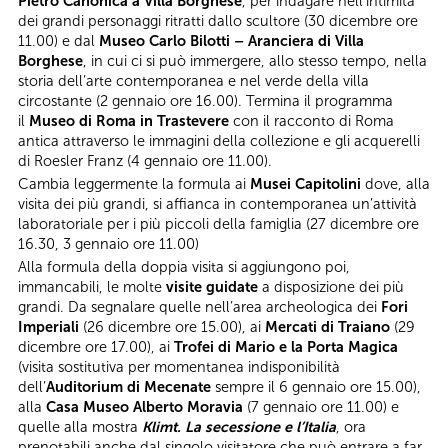
Pietro Canonica a Villa Borghese
, per indagare nell’intimità
dei grandi personaggi ritratti dallo scultore (30 dicembre ore
11.00) e dal
Museo Carlo Bilotti – Aranciera di Villa
Borghese
, in cui ci si può immergere, allo stesso tempo, nella
storia dell’arte contemporanea e nel verde della villa
circostante (2 gennaio ore 16.00). Termina il programma
il
Museo di Roma in Trastevere
con il racconto di Roma
antica attraverso le immagini della collezione e gli acquerelli
di Roesler Franz (4 gennaio ore 11.00).
Cambia leggermente la formula ai
Musei Capitolini
dove, alla
visita dei più grandi, si affianca in contemporanea un’attività
laboratoriale per i più piccoli della famiglia (27 dicembre ore
16.30, 3 gennaio ore 11.00)
Alla formula della doppia visita si aggiungono poi,
immancabili, le molte
visite guidate
a disposizione dei più
grandi. Da segnalare quelle nell’area archeologica dei
Fori
Imperiali
(26 dicembre ore 15.00), ai
Mercati di Traiano
(29
dicembre ore 17.00), ai
Trofei di Mario e la Porta Magica
(visita sostitutiva per momentanea indisponibilità
dell’
Auditorium di Mecenate
sempre il 6 gennaio ore 15.00),
alla
Casa
Museo Alberto Moravia
(7 gennaio ore 11.00) e
quelle alla mostra
Klimt. La secessione e l’Italia
, ora
prenotabili anche dal singolo visitatore che può entrare a far