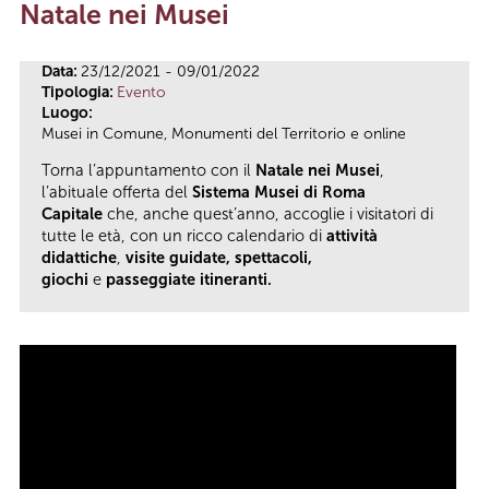
Natale nei Musei
Tu sei qui
Data:
23/12/2021 - 09/01/2022
Tipologia:
Evento
Luogo:
Musei in Comune, Monumenti del Territorio e online
Torna l’appuntamento con il
Natale nei Musei
,
l’abituale offerta del
Sistema Musei di Roma
Capitale
che, anche quest’anno, accoglie i visitatori di
tutte le età, con un ricco calendario di
attività
didattiche
,
visite guidate, spettacoli,
giochi
e
passeggiate itineranti.