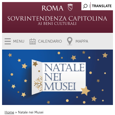
MENU
CALENDARIO
MAPPA
Home
» Natale nei Musei