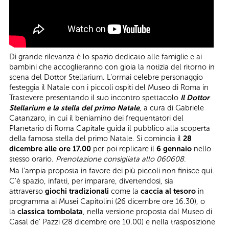
Di grande rilevanza è lo spazio dedicato alle famiglie e ai
bambini che accoglieranno con gioia la notizia del ritorno in
scena del Dottor Stellarium. L’ormai celebre personaggio
festeggia il Natale con i piccoli ospiti del Museo di Roma in
Trastevere presentando il suo incontro spettacolo
Il Dottor
Stellarium e la stella del primo Natale
, a cura di Gabriele
Catanzaro, in cui il beniamino dei frequentatori del
Planetario di Roma Capitale guida il pubblico alla scoperta
della famosa stella del primo Natale. Si comincia il
28
dicembre alle ore 17.00
per poi replicare il
6 gennaio
nello
stesso orario.
Prenotazione consigliata allo 060608
.
Ma l’ampia proposta in favore dei più piccoli non finisce qui.
C'è spazio, infatti, per imparare, divertendosi, sia
attraverso
giochi tradizionali
come la
caccia al tesoro
in
programma ai Musei Capitolini (26 dicembre ore 16.30), o
la
classica tombolata
, nella versione proposta dal Museo di
Casal de’ Pazzi (28 dicembre ore 10.00) e nella trasposizione