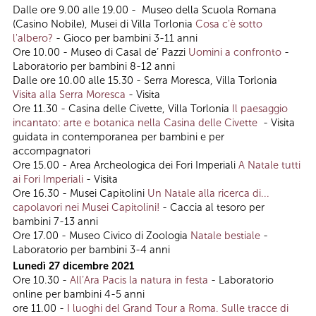
Dalle ore 9.00 alle 19.00 - Museo della Scuola Romana
(Casino Nobile), Musei di Villa Torlonia
Cosa c'è sotto
l'albero?
- Gioco per bambini 3-11 anni
Ore 10.00 - Museo di Casal de’ Pazzi
Uomini a confronto
-
Laboratorio per bambini 8-12 anni
Dalle ore 10.00 alle 15.30 - Serra Moresca, Villa Torlonia
Visita alla Serra Moresca
- Visita
Ore 11.30 - Casina delle Civette, Villa Torlonia
Il paesaggio
incantato: arte e botanica nella Casina delle Civette
- Visita
guidata in contemporanea per bambini e per
accompagnatori
Ore 15.00 - Area Archeologica dei Fori Imperiali
A Natale tutti
ai Fori Imperiali
- Visita
Ore 16.30 - Musei Capitolini
Un Natale alla ricerca di...
capolavori nei Musei Capitolini!
- Caccia al tesoro per
bambini 7-13 anni
Ore 17.00 - Museo Civico di Zoologia
Natale bestiale
-
Laboratorio per bambini 3-4 anni
Lunedì 27 dicembre 2021
Ore 10.30 -
All’Ara Pacis la natura in festa
- Laboratorio
online per bambini 4-5 anni
ore 11.00 -
I luoghi del Grand Tour a Roma. Sulle tracce di