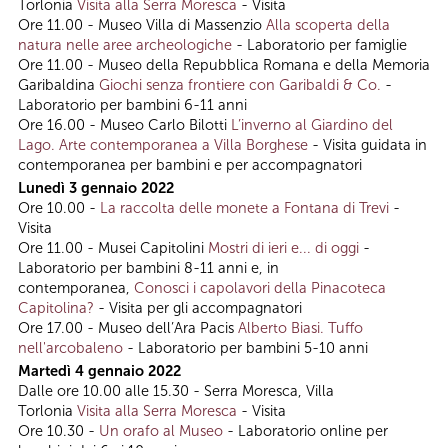
Torlonia
Visita alla Serra Moresca
- Visita
Ore 11.00 - Museo Villa di Massenzio
Alla scoperta della
natura nelle aree archeologiche
- Laboratorio per famiglie
Ore 11.00 - Museo della Repubblica Romana e della Memoria
Garibaldina
Giochi senza frontiere con Garibaldi & Co.
-
Laboratorio per bambini 6-11 anni
Ore 16.00 - Museo Carlo Bilotti
L’inverno al Giardino del
Lago. Arte contemporanea a Villa Borghese
- Visita guidata in
contemporanea per bambini e per accompagnatori
Lunedì 3 gennaio 2022
Ore 10.00 -
La raccolta delle monete a Fontana di Trevi
-
Visita
Ore 11.00 - Musei Capitolini
Mostri di ieri e... di oggi
-
Laboratorio per bambini 8-11 anni e, in
contemporanea,
Conosci i capolavori della Pinacoteca
Capitolina?
- Visita per gli accompagnatori
Ore 17.00 - Museo dell’Ara Pacis
Alberto Biasi. Tuffo
nell'arcobaleno
- Laboratorio per bambini 5-10 anni
Martedì 4 gennaio 2022
Dalle ore 10.00 alle 15.30 - Serra Moresca, Villa
Torlonia
Visita alla Serra Moresca
- Visita
Ore 10.30 -
Un orafo al Museo
- Laboratorio online
per