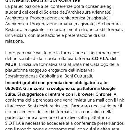
UNIVERSITÀ DEGLI STUDI ROMA TRE
La partecipazione a sei conferenze potrà consentire agli
studenti dei corsi di Scienze dell’Architettura (triennale);
Architettura-Progettazione architettonica (magistrale);
Architettura-Progettazione urbana (magistrale); Architettura-
Restauro (magistrale) il riconoscimento di due crediti formativi
universitari, con attestazione e presentazione di una
relazione.
Il programma è valido per la formazione e l’aggiornamento
del personale della scuola sulla piattaforma
S.O.F.I.A. del
MIUR
. L'iniziativa formativa sarà attivata nel Catalogo della
piattaforma (soggetto erogatore dell’iniziativa:
Sovraintendenza Capitolina ai Beni Culturali).
Incontri gratuiti con prenotazione obbligatoria allo
060608. Gli incontri si svolgono su piattaforma Google
Suite. Si suggerisce di entrare con il browser Chrome
. A
conferma della prenotazione verrà inviata una mail con il link
di accesso. Se si desidera ricevere l’attestato necessario per il
riconoscimento dei crediti formativi o la convalida della
partecipazione al percorso formativo sulla piattaforma
S.O.F.I.A è necessario accedere alla conferenza presentandosi
con il proprio nome e cognome reali con cui si è effettuata