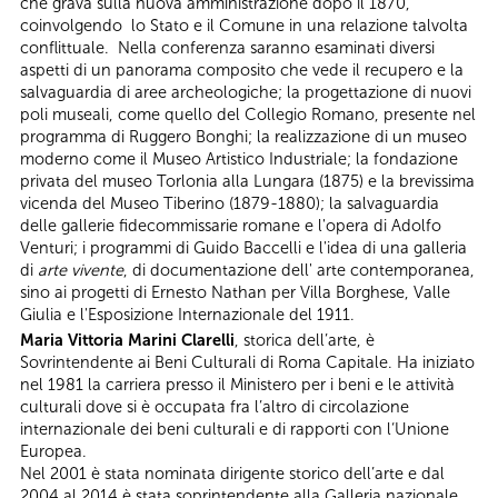
che grava sulla nuova amministrazione dopo il 1870,
coinvolgendo lo Stato e il Comune in una relazione talvolta
conflittuale. Nella conferenza saranno esaminati diversi
aspetti di un panorama composito che vede il recupero e la
salvaguardia di aree archeologiche; la progettazione di nuovi
poli museali, come quello del Collegio Romano, presente nel
programma di Ruggero Bonghi; la realizzazione di un museo
moderno come il Museo Artistico Industriale; la fondazione
privata del museo Torlonia alla Lungara (1875) e la brevissima
vicenda del Museo Tiberino (1879-1880); la salvaguardia
delle gallerie fidecommissarie romane e l'opera di Adolfo
Venturi; i programmi di Guido Baccelli e l'idea di una galleria
di
arte vivente
, di documentazione dell' arte contemporanea,
sino ai progetti di Ernesto Nathan per Villa Borghese, Valle
Giulia e l'Esposizione Internazionale del 1911.
Maria Vittoria Marini Clarelli
, storica dell’arte, è
Sovrintendente ai Beni Culturali di Roma Capitale. Ha iniziato
nel 1981 la carriera presso il Ministero per i beni e le attività
culturali dove si è occupata fra l’altro di circolazione
internazionale dei beni culturali e di rapporti con l‘Unione
Europea.
Nel 2001 è stata nominata dirigente storico dell’arte e dal
2004 al 2014 è stata soprintendente alla Galleria nazionale