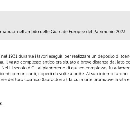
 Carnabuci, nell'ambito delle Giornate Europee del Patrimonio 2023
 nel 1931 durante i lavori eseguiti per realizzare un deposito di sce
oma. Il vasto complesso antico era situato a breve distanza dal lato 
). Nel III secolo d.C., al pianterreno di questo complesso, fu adatta
ienti comunicanti, coperti da volte a botte. Al suo interno furono r
one del toro cosmico (tauroctonia), la cui morte promuove la vita e 
8
.