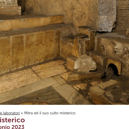
i e laboratori
» Mitra ed il suo culto misterico
isterico
onio 2023