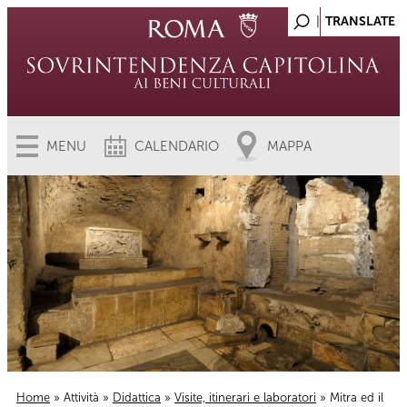
MENU
CALENDARIO
MAPPA
Home
»
Attività
»
Didattica
»
Visite, itinerari e laboratori
» Mitra ed il