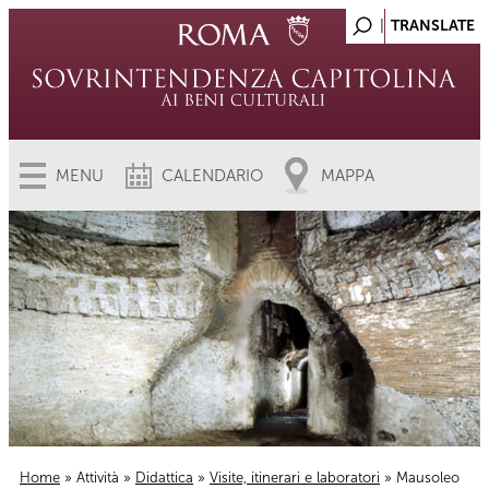
MENU
CALENDARIO
MAPPA
Home
»
Attività
»
Didattica
»
Visite, itinerari e laboratori
» Mausoleo