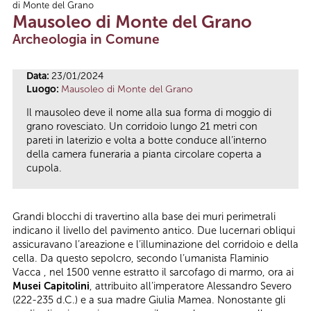
di Monte del Grano
Tu sei qui
Mausoleo di Monte del Grano
Archeologia in Comune
Data:
23/01/2024
Luogo:
Mausoleo di Monte del Grano
Il mausoleo deve il nome alla sua forma di moggio di
grano rovesciato. Un corridoio lungo 21 metri con
pareti in laterizio e volta a botte conduce all’interno
della camera funeraria a pianta circolare coperta a
cupola.
Grandi blocchi di travertino alla base dei muri perimetrali
indicano il livello del pavimento antico. Due lucernari obliqui
assicuravano l’areazione e l’illuminazione del corridoio e della
cella. Da questo sepolcro, secondo l’umanista Flaminio
Vacca , nel 1500 venne estratto il sarcofago di marmo, ora ai
Musei Capitolini
, attribuito all’imperatore Alessandro Severo
(222-235 d.C.) e a sua madre Giulia Mamea. Nonostante gli