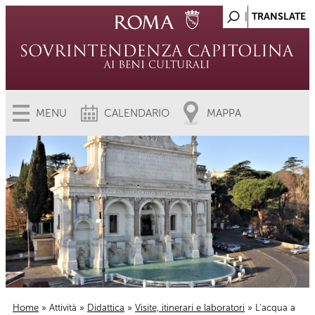
MENU
CALENDARIO
MAPPA
Home
»
Attività
»
Didattica
»
Visite, itinerari e laboratori
» L'acqua a