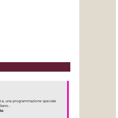
ica, una programmazione speciale
iano...
rio