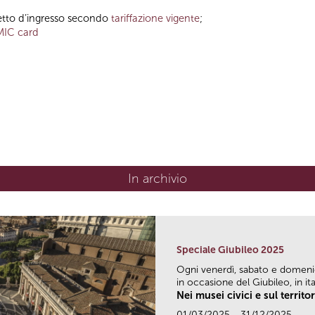
ietto d’ingresso secondo
tariffazione vigente
;
MIC card
In archivio
Speciale Giubileo 2025
Ogni venerdì, sabato e domen
in occasione del Giubileo, in ital
Nei musei civici e sul territo
01/03/2025 - 31/12/2025