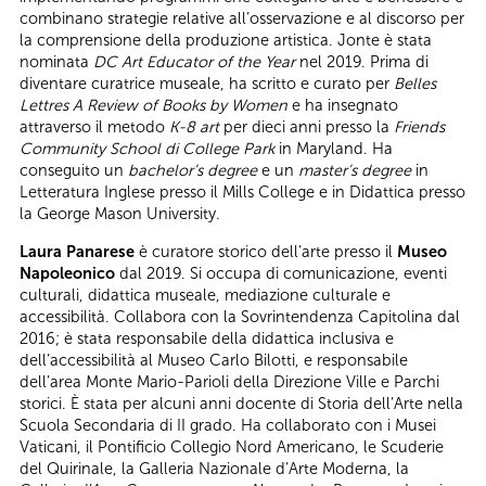
combinano strategie relative all’osservazione e al discorso per
la comprensione della produzione artistica. Jonte è stata
nominata
DC Art Educator of the Year
nel 2019. Prima di
diventare curatrice museale, ha scritto e curato per
Belles
Lettres A Review of Books by Women
e ha insegnato
attraverso il metodo
K-8 art
per dieci anni presso la
Friends
Community School di College Park
in Maryland. Ha
conseguito un
bachelor’s degree
e un
master’s degree
in
Letteratura Inglese presso il Mills College e in Didattica presso
la George Mason University.
Laura Panarese
è curatore storico dell’arte presso il
Museo
Napoleonico
dal 2019. Si occupa di comunicazione, eventi
culturali, didattica museale, mediazione culturale e
accessibilità. Collabora con la Sovrintendenza Capitolina dal
2016; è stata responsabile della didattica inclusiva e
dell’accessibilità al Museo Carlo Bilotti, e responsabile
dell’area Monte Mario-Parioli della Direzione Ville e Parchi
storici. È stata per alcuni anni docente di Storia dell’Arte nella
Scuola Secondaria di II grado. Ha collaborato con i Musei
Vaticani, il Pontificio Collegio Nord Americano, le Scuderie
del Quirinale, la Galleria Nazionale d’Arte Moderna, la