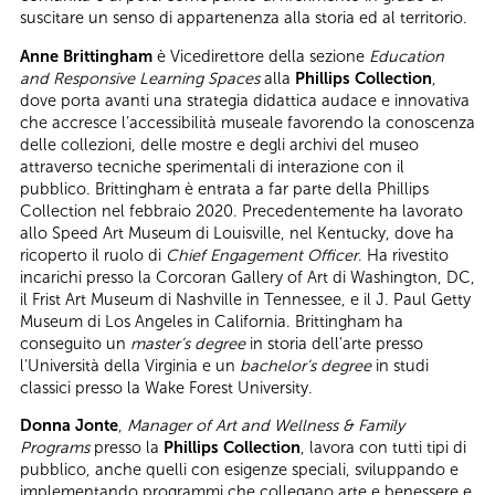
suscitare un senso di appartenenza alla storia ed al territorio.
Anne Brittingham
è Vicedirettore della sezione
Education
and Responsive Learning Spaces
alla
Phillips Collection
,
dove porta avanti una strategia didattica audace e innovativa
che accresce l’accessibilità museale favorendo la conoscenza
delle collezioni, delle mostre e degli archivi del museo
attraverso tecniche sperimentali di interazione con il
pubblico. Brittingham è entrata a far parte della Phillips
Collection nel febbraio 2020. Precedentemente ha lavorato
allo Speed Art Museum di Louisville, nel Kentucky, dove ha
ricoperto il ruolo di
Chief Engagement Officer
. Ha rivestito
incarichi presso la Corcoran Gallery of Art di Washington, DC,
il Frist Art Museum di Nashville in Tennessee, e il J. Paul Getty
Museum di Los Angeles in California. Brittingham ha
conseguito un
master’s degree
in storia dell'arte presso
l'Università della Virginia e un
bachelor’s degree
in studi
classici presso la Wake Forest University.
Donna Jonte
,
Manager of Art and Wellness & Family
Programs
presso la
Phillips Collection
, lavora con tutti tipi di
pubblico, anche quelli con esigenze speciali, sviluppando e
implementando programmi che collegano arte e benessere e