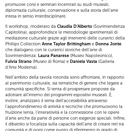
promuove corsi e seminari incentrati su studi museali,
diplomazia culturale, conservazione e sulla storia dell’arte
intesa in senso interdisciplinare.
Il workshop, moderato da
Claudia D’Alberto
(Sovrintendenza
Capitolina), approfondisce le metodologie sperimentali di
mediazione culturale grazie agli interventi delle curatrici della
Phillips Collection
Anne Taylor Brittingham
e
Donna Jonte
che dialogano con le curatrici storiche dell’arte di
Sovrintendenza:
Laura Panarese
(Museo Napoleonico),
Fulvia Strano
(Museo di Roma) e
Daniela Vasta
(Galleria
d’Arte Moderna).
Nell’ambito della tavola rotonda sono affrontate, in rapporto
al patrimonio culturale, sia tematiche di genere che legate a
comunità specifiche. Si tenta di prospettare proposte da
adottare all’interno dei programmi espositivi museali. È,
inoltre, analizzato il tema dell’accessibilità attraverso
l’approfondimento di attività e tecniche che promuovono la
fruizione lenta, l’interattività e la connessione con le opere
d’arte anche da parte di persone con esigenze speciali. Infine,
il dibattito si focalizza sulla capacità dell’arte di creare reti tra
comunità e di porsi come punto di riferimento in grado di