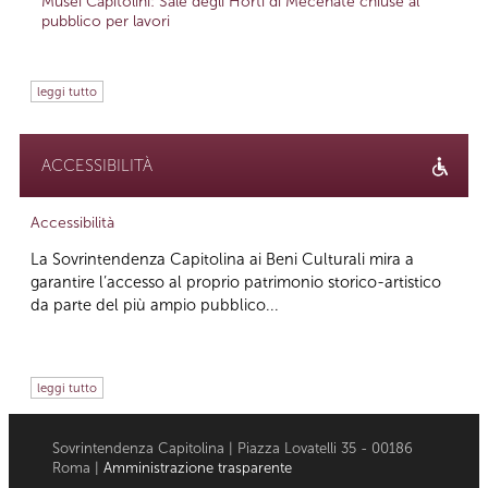
Musei Capitolini: Sale degli Horti di Mecenate chiuse al
pubblico per lavori
leggi tutto
ACCESSIBILITÀ
Accessibilità
La Sovrintendenza Capitolina ai Beni Culturali mira a
garantire l’accesso al proprio patrimonio storico-artistico
da parte del più ampio pubblico...
leggi tutto
Sovrintendenza Capitolina | Piazza Lovatelli 35 - 00186
Roma |
Amministrazione trasparente