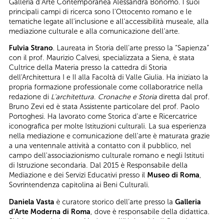
Galleria d’Arte Contemporanea Alessandra Bonomo. I suoi
principali campi di ricerca sono l’Ottocento romano e le
tematiche legate all’inclusione e all’accessibilità museale, alla
mediazione culturale e alla comunicazione dell’arte.
Fulvia Strano
. Laureata in Storia dell'arte presso la “Sapienza”
con il prof. Maurizio Calvesi, specializzata a Siena, è stata
Cultrice della Materia presso la cattedra di Storia
dell'Architettura I e II alla Facoltà di Valle Giulia. Ha iniziato la
propria formazione professionale come collaboratrice nella
redazione di
L'architettura. Cronache e Storia
diretta dal prof.
Bruno Zevi ed è stata Assistente particolare del prof. Paolo
Portoghesi. Ha lavorato come Storica d'arte e Ricercatrice
iconografica per molte Istituzioni culturali. La sua esperienza
nella mediazione e comunicazione dell'arte è maturata grazie
a una ventennale attività a contatto con il pubblico, nel
campo dell'associazionismo culturale romano e negli Istituti
di Istruzione secondaria. Dal 2015 è Responsabile della
Mediazione e dei Servizi Educativi presso il
Museo di Roma
,
Sovrintendenza capitolina ai Beni Culturali.
Daniela Vasta
è curatore storico dell’arte presso la
Galleria
d’Arte Moderna di Roma
, dove è responsabile della didattica.