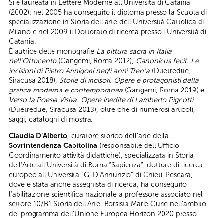
Si è laureata in Lettere Moderne all’Università di Catania
(2002); nel 2005 ha conseguito il diploma presso la Scuola di
specializzazione in Storia dell’arte dell’Università Cattolica di
Milano e nel 2009 il Dottorato di ricerca presso l’Università di
Catania.
È autrice delle monografie
La pittura sacra in Italia
nell’Ottocento
(Gangemi, Roma 2012),
Canonicus fecit. Le
incisioni di Pietro Annigoni negli anni Trenta
(Duetredue,
Siracusa 2018),
Storie di incisori. Opere e protagonisti della
grafica moderna e contemporanea
(Gangemi, Roma 2019) e
Verso la Poesia Visiva. Opere inedite di Lamberto Pignotti
(Duetredue, Siracusa 2018), oltre che di numerosi articoli,
saggi, cataloghi di mostra.
Claudia D’Alberto
, curatore storico dell’arte della
Sovrintendenza Capitolina
(responsabile dell’Ufficio
Coordinamento attività didattiche), specializzata in Storia
dell’Arte all’Università di Roma “Sapienza”, dottore di ricerca
europeo all’Università “G. D’Annunzio” di Chieti-Pescara,
dove è stata anche assegnista di ricerca, ha conseguito
l’abilitazione scientifica nazionale a professore associato nel
settore 10/B1 Storia dell'Arte. Borsista Marie Curie nell’ambito
del programma dell’Unione Europea Horizon 2020 presso