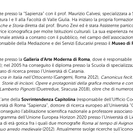
rte presso la “Sapienza” con il prof. Maurizio Calvesi, specializzata a
ttura I e II alla Facoltà di Valle Giulia. Ha iniziato la propria forma
ache e Storia
diretta dal prof. Bruno Zevi ed è stata Assistente parti
rice iconografica per molte Istituzioni culturali. La sua esperienz
nale attività a contatto con il pubblico, nel campo dell'associazion
nsabile della Mediazione e dei Servizi Educativi presso il
Museo di
rte presso la
Galleria d’Arte Moderna di Roma
, dove è responsabile d
; nel 2005 ha conseguito il diploma presso la Scuola di specializzazi
to di ricerca presso l’Università di Catania.
acra in Italia nell’Ottocento
(Gangemi, Roma 2012),
Canonicus fecit. 
,
Storie di incisori. Opere e protagonisti della grafica moderna e 
i Lamberto Pignotti
(Duetredue, Siracusa 2018), oltre che di numerosi 
l’arte della
Sovrintendenza Capitolina
(responsabile dell’Ufficio Co
iversità di Roma “Sapienza”, dottore di ricerca europeo all’Università
onseguito l’abilitazione scientifica nazionale a professore associato 
rogramma dell’Unione Europea Horizon 2020 presso l’Università di L
ca di età gotica fra i quali due monografie
Roma al tempo di Avignon
l suo arredo medievale
(2012). Attualmente svolge ricerche sull’icono