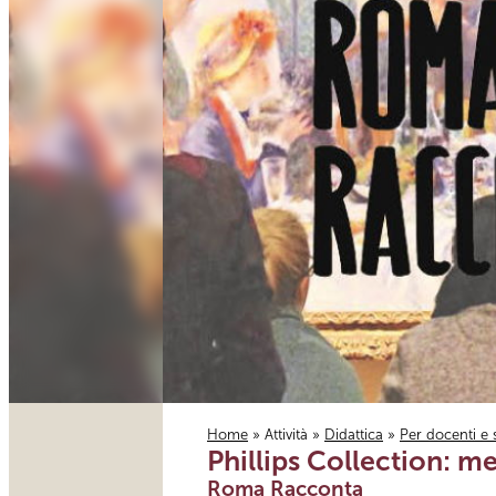
Home
»
Attività
»
Didattica
»
Per docenti e 
Phillips Collection: m
Tu sei qui
Roma Racconta