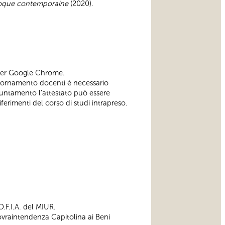
poque contemporaine
(2020).
wser Google Chrome.
aggiornamento docenti è necessario
untamento l’attestato può essere
iferimenti del corso di studi intrapreso.
.F.I.A. del MIUR.
Sovraintendenza Capitolina ai Beni