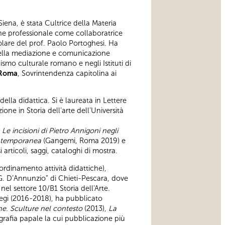
 Siena, è stata Cultrice della Materia
zione professionale come collaboratrice
colare del prof. Paolo Portoghesi. Ha
a nella mediazione e comunicazione
ismo culturale romano e negli Istituti di
 Roma
, Sovrintendenza capitolina ai
ella didattica. Si è laureata in Lettere
one in Storia dell’arte dell’Università
Le incisioni di Pietro Annigoni negli
contemporanea
(Gangemi, Roma 2019) e
articoli, saggi, cataloghi di mostra.
ordinamento attività didattiche),
 “G. D’Annunzio” di Chieti-Pescara, dove
nel settore 10/B1 Storia dell'Arte.
iegi (2016-2018), ha pubblicato
e. Sculture nel contesto
(2013),
La
grafia papale la cui pubblicazione più