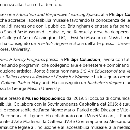
nenza alla storia ed al territorio.
 sezione
Education and Responsive Learning Spaces
alla
Phillips Co
 che accresce l’accessibilità museale favorendo la conoscenza delle c
li di interazione con il pubblico. Brittingham è entrata a far parte 
 Speed Art Museum di Louisville, nel Kentucky, dove ha ricoperto i
n Gallery of Art di Washington, DC, il Frist Art Museum di Nashville
ham ha conseguito un
master’s degree
in storia dell'arte presso l'Unive
orest University.
ness & Family Programs
presso la
Phillips Collection
, lavora con tut
mentando programmi che collegano arte e benessere e combinano stra
duzione artistica. Jonte è stata nominata
DC Art Educator of the Y
per
Belles Lettres A Review of Books by Women
e ha insegnato attra
 College Park
in Maryland. Ha conseguito un
bachelor’s degree
e 
resso la George Mason University.
arte presso il
Museo Napoleonico
dal 2019. Si occupa di comunicazi
bilità. Collabora con la Sovrintendenza Capitolina dal 2016; è stata
ti, e responsabile dell’area Monte Mario-Parioli della Direzione Ville 
 Secondaria di II grado. Ha collaborato con i Musei Vaticani, il Pon
zionale d’Arte Moderna, la Galleria d’Arte Contemporanea Alessandra
matiche legate all’inclusione e all’accessibilità museale, alla medi