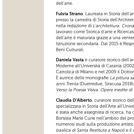
dell’arte.
Fulvia Strano
. Laureata in Storia dell'a
presso la cattedra di Storia dell'Archite
nella redazione di
L'architettura. Cron
lavorato come Storica d'arte e Ricercat
dell'arte è maturata grazie a una venten
Istruzione secondaria. Dal 2015 è Respo
Beni Culturali.
Daniela Vasta
è curatore storico dell’a
Moderne all’Università di Catania (2002)
Cattolica di Milano e nel 2009 il Dottora
È autrice delle monografie
La pittura s
anni Trenta
(Duetredue, Siracusa 2018)
Verso la Poesia Visiva. Opere inedite d
Claudia D’Alberto
, curatore storico del
specializzata in Storia dell’Arte all’Un
è stata anche assegnista di ricerca, ha c
Borsista Marie Curie nell’ambito del p
numerosi studi sulla produzione artisti
basilica di Santa Restituta a Napoli e i