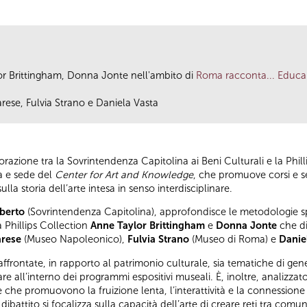
or Brittingham, Donna Jonte nell'ambito di
Roma racconta... Educar
rese, Fulvia Strano e Daniela Vasta
azione tra la Sovrintendenza Capitolina ai Beni Culturali e la Phil
 e sede del
Center for Art and Knowledge
, che promuove corsi e se
la storia dell’arte intesa in senso interdisciplinare.
lberto
(Sovrintendenza Capitolina), approfondisce le metodologie sp
la Phillips Collection
Anne Taylor Brittingham
e
Donna Jonte
che di
arese
(Museo Napoleonico),
Fulvia Strano
(Museo di Roma) e
Danie
ffrontate, in rapporto al patrimonio culturale, sia tematiche di gen
 all’interno dei programmi espositivi museali. È, inoltre, analizzato 
e che promuovono la fruizione lenta, l’interattività e la connession
 dibattito si focalizza sulla capacità dell’arte di creare reti tra com