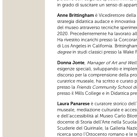
in grado di suscitare un senso di apparte
Anne Brittingham
è Vicedirettore della
strategia didattica audace e innovativa
del museo attraverso tecniche sperimenta
2020. Precedentemente ha lavorato allo
Ha rivestito incarichi presso la Corcora
di Los Angeles in California. Britting
degree
in studi classici presso la Wake F
Donna Jonte
,
Manager of Art and Well
esigenze speciali, sviluppando e imple
discorso per la comprensione della pro
curatrice museale, ha scritto e curato 
presso la
Friends Community School di
presso il Mills College e in Didattica p
Laura Panarese
è curatore storico dell’
museale, mediazione culturale e accessi
e dell’accessibilità al Museo Carlo Bilot
docente di Storia dell’Arte nella Scuola
Scuderie del Quirinale, la Galleria Na
ricerca sono l’Ottocento romano e le te