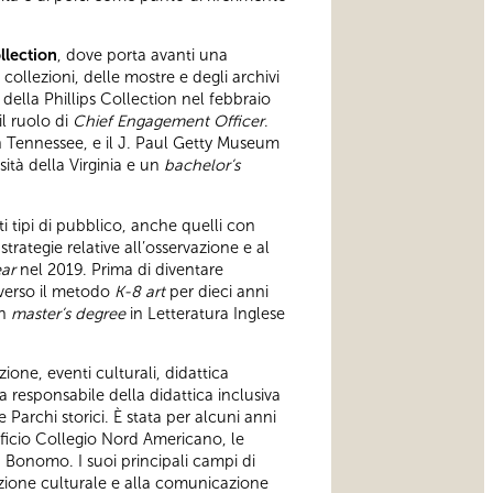
llection
, dove porta avanti una
ollezioni, delle mostre e degli archivi
della Phillips Collection nel febbraio
l ruolo di
Chief Engagement Officer
.
 in Tennessee, e il J. Paul Getty Museum
rsità della Virginia e un
bachelor’s
ti tipi di pubblico, anche quelli con
tegie relative all’osservazione e al
ear
nel 2019. Prima di diventare
verso il metodo
K-8 art
per dieci anni
un
master’s degree
in Letteratura Inglese
one, eventi culturali, didattica
 responsabile della didattica inclusiva
e Parchi storici. È stata per alcuni anni
tificio Collegio Nord Americano, le
 Bonomo. I suoi principali campi di
azione culturale e alla comunicazione