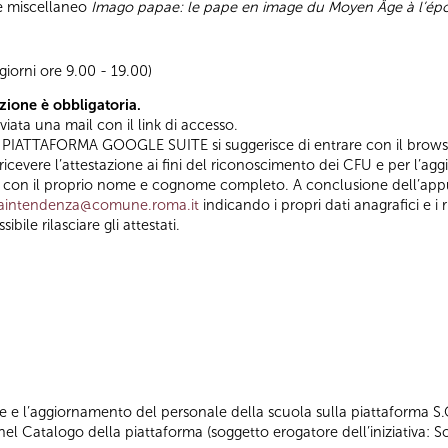
e miscellaneo
Imago papae: le pape en image du Moyen Âge à l’é
giorni ore 9.00 - 19.00)
one è obbligatoria.
iata una mail con il link di accesso.
SU PIATTAFORMA GOOGLE SUITE si suggerisce di entrare con il bro
i ricevere l’attestazione ai fini del riconoscimento dei CFU e per l’
osi con il proprio nome e cognome completo. A conclusione dell’app
vraintendenza@comune.roma.it
indicando i propri dati anagrafici e i r
ile rilasciare gli attestati.
 e l’aggiornamento del personale della scuola sulla piattaforma S.O
 nel Catalogo della piattaforma (soggetto erogatore dell’iniziativa: 