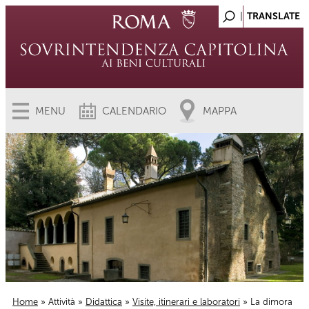
MENU
CALENDARIO
MAPPA
Home
»
Attività
»
Didattica
»
Visite, itinerari e laboratori
» La dimora