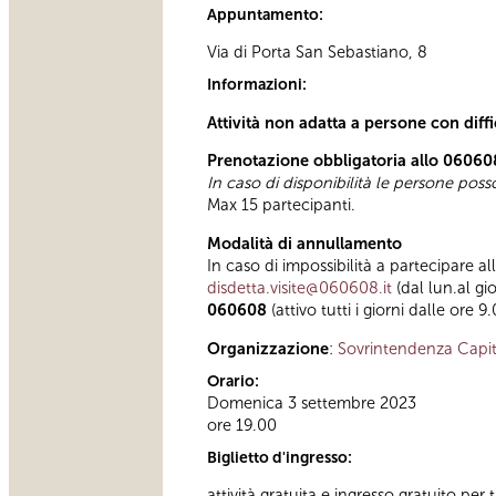
Appuntamento:
Via di Porta San Sebastiano, 8
Informazioni:
Attività non adatta a persone con diff
Prenotazione obbligatoria allo 06060
In caso di disponibilità le persone pos
Max 15 partecipanti.
Modalità di annullamento
In caso di impossibilità a partecipare al
disdetta.visite@060608.it
(dal lun.al gi
060608
(attivo tutti i giorni dalle ore 9
Organizzazione
:
Sovrintendenza Capit
Orario:
Domenica 3 settembre 2023
ore 19.00
Biglietto d'ingresso:
attività gratuita e ingresso gratuito per t