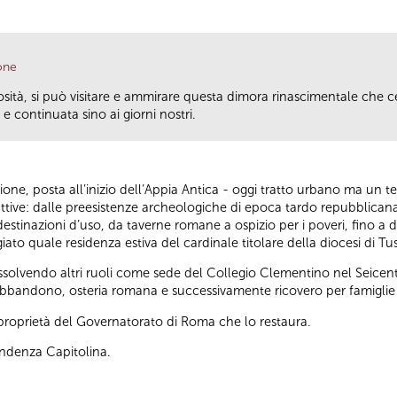
one
riosità, si può visitare e ammirare questa dimora rinascimentale che 
e continuata sino ai giorni nostri.
rione, posta all’inizio dell’Appia Antica - oggi tratto urbano ma un 
truttive: dalle preesistenze archeologiche di epoca tardo repubblica
estinazioni d’uso, da taverne romane a ospizio per i poveri, fino a div
iato quale residenza estiva del cardinale titolare della diocesi di Tu
solvendo altri ruoli come sede del Collegio Clementino nel Seicen
di abbandono, osteria romana e successivamente ricovero per famiglie 
a proprietà del Governatorato di Roma che lo restaura.
endenza Capitolina.