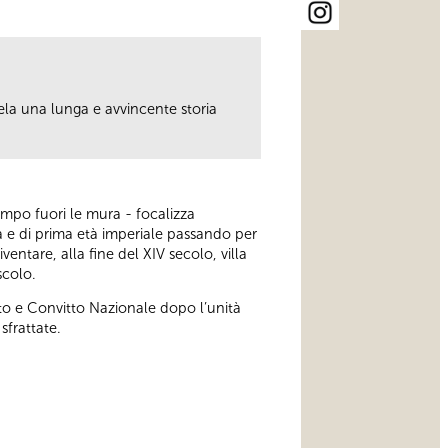
cela una lunga e avvincente storia
tempo fuori le mura - focalizza
na e di prima età imperiale passando per
entare, alla fine del XIV secolo, villa
scolo.
to e Convitto Nazionale dopo l’unità
sfrattate.