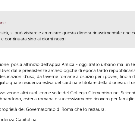
one
riosità, si può visitare e ammirare questa dimora rinascimentale che 
e continuata sino ai giorni nostri.
rione, posta all’inizio dell’Appia Antica - oggi tratto urbano ma un 
truttive: dalle preesistenze archeologiche di epoca tardo repubblica
estinazioni d’uso, da taverne romane a ospizio per i poveri, fino a div
iato quale residenza estiva del cardinale titolare della diocesi di Tu
solvendo altri ruoli come sede del Collegio Clementino nel Seicen
di abbandono, osteria romana e successivamente ricovero per famiglie 
a proprietà del Governatorato di Roma che lo restaura.
endenza Capitolina.