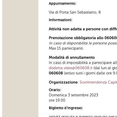
Appuntamento:
Via di Porta San Sebastiano, 8
Informazioni:
Attività non adatta a persone con diff
Prenotazione obbligatoria allo 06060
In caso di disponibilità le persone pos
Max 15 partecipanti.
Modalità di annullamento
In caso di impossibilità a partecipare al
disdetta.visite@060608.it
(dal lun.al gi
060608
(attivo tutti i giorni dalle ore 9
Organizzazione
:
Sovrintendenza Capit
Orario:
Domenica 3 settembre 2023
ore 19.00
Biglietto d'ingresso:
attività gratuita e ingresso gratuito per t