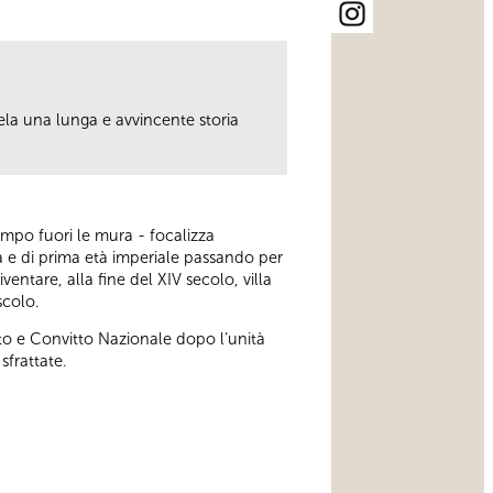
cela una lunga e avvincente storia
tempo fuori le mura - focalizza
na e di prima età imperiale passando per
entare, alla fine del XIV secolo, villa
scolo.
to e Convitto Nazionale dopo l’unità
sfrattate.