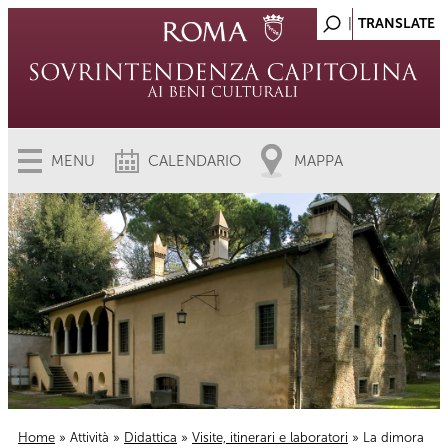
MENU
CALENDARIO
MAPPA
Home
»
Attività
»
Didattica
»
Visite, itinerari e laboratori
» La dimora