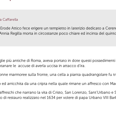
a Caffarella
ppia Erode Attico fece erigere un tempietto in laterizio dedicato a Cerer
nnia Regilla morta in circostanze poco chiare ed incinta del quinto 
ie più antiche di Roma, aveva portato in dote questi possedimenti s
tanare le accuse di averla uccisa in attacco d’ira.
olonne marmoree sulla fronte, una cella a pianta quadrangolare fu tr
d arricchita da una cripta nella quale rimane un affresco con M
affreschi che narrano la vita di Cristo, San Lorenzo, Sant’Urbano e S
nto di restauro realizzato nel 1634 per volere di papa Urbano VIII Bar