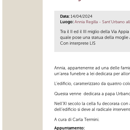
Data:
14/04/2024
Luogo:
Annia Regilla - Sant'Urbano all
Tra il II ed il III miglio della Via A
quale pose una statua della moglie A
Con interprete LIS
Annia, appartenente ad una delle famigl
un’area funebre a lei dedicata per allon
L’edificio, caratterizzato da quattro c
Questa venne dedicata a papa Urbano e
Nell’XI secolo la cella fu decorata con 
dell’edificio si deve al radicale interve
A cura di Carla Termini.
Appuntamento: