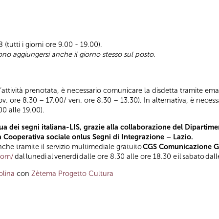
(tutti i giorni ore 9.00 - 19.00).
ono aggiungersi anche il giorno stesso sul posto.
ll’attività prenotata, è necessario comunicare la disdetta tramite emai
iov. ore 8.30 – 17.00/ ven. ore 8.30 – 13.30). In alternativa, è nece
00 alle 19.00).
a dei segni italiana-LIS, grazie alla collaborazione del Dipartimen
la Cooperativa sociale onlus Segni di Integrazione – Lazio.
he tramite il servizio multimediale gratuito
CGS Comunicazione Glo
.com/
dal lunedì al venerdì dalle ore 8.30 alle ore 18.30 e il sabato dal
olina
con
Zètema Progetto Cultura