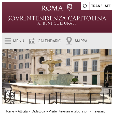
MENU
CALENDARIO
MAPPA
Home
»
Attività
»
Didattica
»
Visite, itinerari e laboratori
» Itinerari.