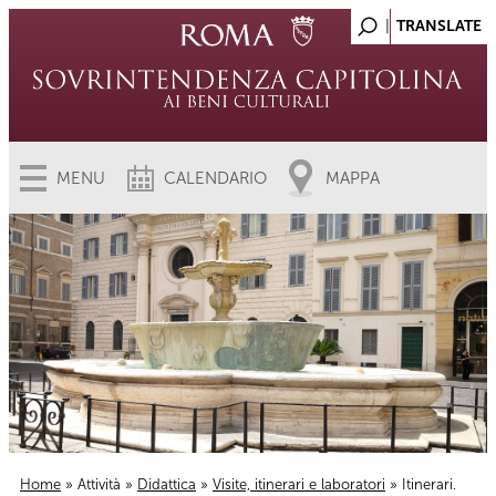
MENU
CALENDARIO
MAPPA
Home
»
Attività
»
Didattica
»
Visite, itinerari e laboratori
» Itinerari.