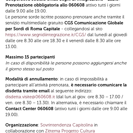
Prenotazione obbligatoria allo 060608
attivo tutti i giorni
dalle 9.00 alle 19.00.
Le persone sorde iscritte possono prenotare anche tramite il
servizio multimediale gratuito
CGS Comunicazione Globale
per Sordi di Roma Capitale
- collegandosi al sito
https://www.segnidiintegrazione.it/CGS/
dal lunedì al giovedì
dalle ore 8.30 alle ore 18.30 e il venerdì dalle 8.30 alle ore
13.00.
Massimo 15 partecipanti
In caso di disponibilità le persone possono aggiungersi anche
il giorno stesso sul posto
Modalità di annullamento
: in caso di impossibilità a
partecipare all’attività prenotata,
è necessario comunicare la
disdetta tramite email
al seguente indirizzo:
disdetta.visite@060608.it
(dal lun.al giov. ore 8.30 – 17.00 /
ven. ore 8.30 – 13.30). In alternativa, è necessario chiamare il
Contact Center 060608
(attivo tutti i giorni dalle ore 9.00 alle
19.00).
Organizzazione
:
Sovrintendenza Capitolina
in
collaborazione con
Zètema Progetto Cultura