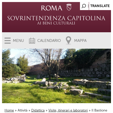
MENU
CALENDARIO
MAPPA
Home
»
Attività
»
Didattica
»
Visite, itinerari e laboratori
» Il Bastione