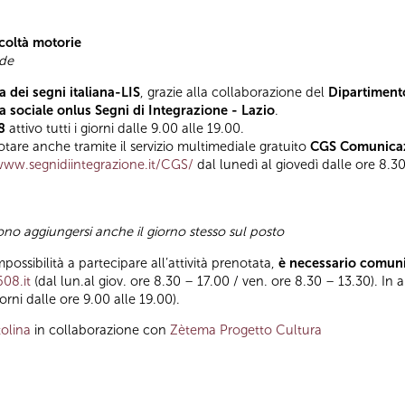
icoltà motorie
ode
a dei segni italiana-LIS
, grazie alla collaborazione del
Dipartimento
 sociale onlus Segni di Integrazione - Lazio
.
8
attivo tutti i giorni dalle 9.00 alle 19.00.
tare anche tramite il servizio multimediale gratuito
CGS Comunicaz
www.segnidiintegrazione.it/CGS/
dal lunedì al giovedì dalle ore 8.30
sono aggiungersi anche il giorno stesso sul posto
impossibilità a partecipare all’attività prenotata,
è necessario comuni
608.it
(dal lun.al giov. ore 8.30 – 17.00 / ven. ore 8.30 – 13.30). In a
giorni dalle ore 9.00 alle 19.00).
olina
in collaborazione con
Zètema Progetto Cultura