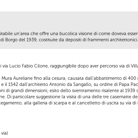
isitabile un’area che offre una bucolica visione di come doveva ess
di Borgo del 1939, costituite da depositi di frammenti architettonici
e di via Lucio Fabio Cilone, raggiungibile dopo aver percorso via di Vi
le Mura Aureliane fino alla cesura, causata dall'abbattimento di 400 
7 e il 1542 dall'architetto Antonio da Sangallo, su ordine di Papa P
uni di grandi dimensioni, esito dello sventramento risalente al 1939 
e. Di particolare suggestione la visita di una delle tre casematte del
llegamento, alla galleria di scarpa e al cancelletto di uscita su via di
 via)