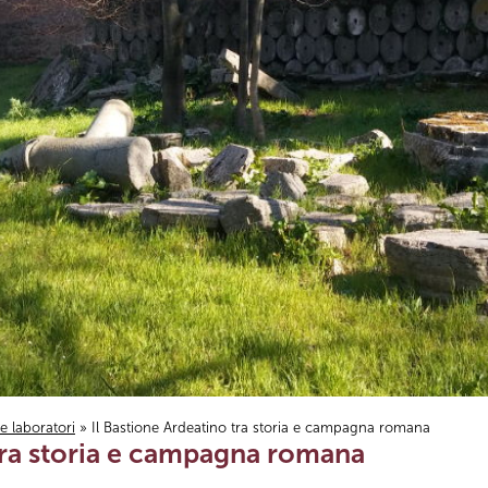
i e laboratori
» Il Bastione Ardeatino tra storia e campagna romana
 tra storia e campagna romana