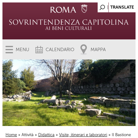
MENU
CALENDARIO
MAPPA
Home
»
Attività
»
Didattica
»
Visite, itinerari e laboratori
» Il Bastione