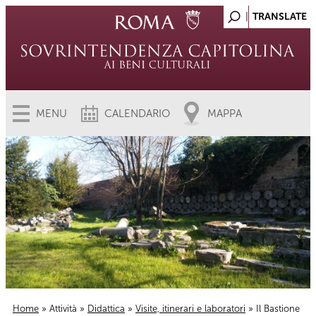
MENU
CALENDARIO
MAPPA
Home
»
Attività
»
Didattica
»
Visite, itinerari e laboratori
» Il Bastione