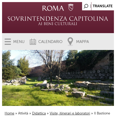
MENU
CALENDARIO
MAPPA
Home
»
Attività
»
Didattica
»
Visite, itinerari e laboratori
» Il Bastione