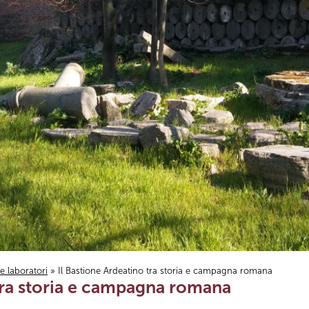
i e laboratori
» Il Bastione Ardeatino tra storia e campagna romana
 tra storia e campagna romana