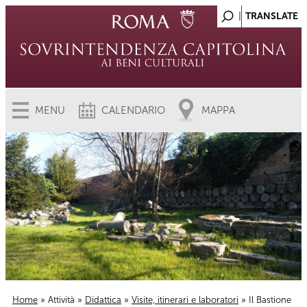
MENU
CALENDARIO
MAPPA
Home
»
Attività
»
Didattica
»
Visite, itinerari e laboratori
» Il Bastione