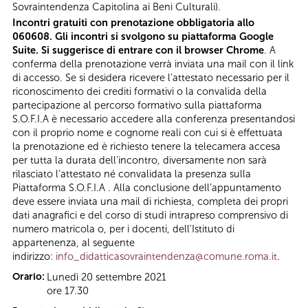
Sovraintendenza Capitolina ai Beni Culturali).
Incontri gratuiti con prenotazione obbligatoria allo
060608. Gli incontri si svolgono su piattaforma Google
Suite. Si suggerisce di entrare con il browser Chrome
. A
conferma della prenotazione verrà inviata una mail con il link
di accesso. Se si desidera ricevere l’attestato necessario per il
riconoscimento dei crediti formativi o la convalida della
partecipazione al percorso formativo sulla piattaforma
S.O.F.I.A è necessario accedere alla conferenza presentandosi
con il proprio nome e cognome reali con cui si è effettuata
la prenotazione ed è richiesto tenere la telecamera accesa
per tutta la durata dell'incontro, diversamente non sarà
rilasciato l'attestato né convalidata la presenza sulla
Piattaforma S.O.F.I.A . Alla conclusione dell’appuntamento
deve essere inviata una mail di richiesta, completa dei propri
dati anagrafici e del corso di studi intrapreso comprensivo di
numero matricola o, per i docenti, dell'Istituto di
appartenenza, al seguente
indirizzo:
info_didatticasovraintendenza@comune.roma.it
.
Orario:
Lunedì 20 settembre 2021
ore 17.30