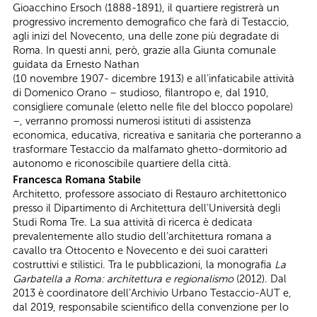
Gioacchino Ersoch (1888-1891), il quartiere registrerà un
progressivo incremento demografico che farà di Testaccio,
agli inizi del Novecento, una delle zone più degradate di
Roma. In questi anni, però, grazie alla Giunta comunale
guidata da Ernesto Nathan
(10 novembre 1907- dicembre 1913) e all’infaticabile attività
di Domenico Orano – studioso, filantropo e, dal 1910,
consigliere comunale (eletto nelle file del blocco popolare)
–, verranno promossi numerosi istituti di assistenza
economica, educativa, ricreativa e sanitaria che porteranno a
trasformare Testaccio da malfamato ghetto-dormitorio ad
autonomo e riconoscibile quartiere della città.
Francesca Romana Stabile
Architetto, professore associato di Restauro architettonico
presso il Dipartimento di Architettura dell’Università degli
Studi Roma Tre. La sua attività di ricerca è dedicata
prevalentemente allo studio dell’architettura romana a
cavallo tra Ottocento e Novecento e dei suoi caratteri
costruttivi e stilistici. Tra le pubblicazioni, la monografia
La
Garbatella a Roma: architettura e regionalismo
(2012). Dal
2013 è coordinatore dell’Archivio Urbano Testaccio-AUT e,
dal 2019, responsabile scientifico della convenzione per lo