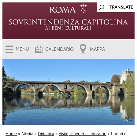
MENU
CALENDARIO
MAPPA
Home
»
Attività
»
Didattica
»
Visite, itinerari e laboratori
» I ponti di