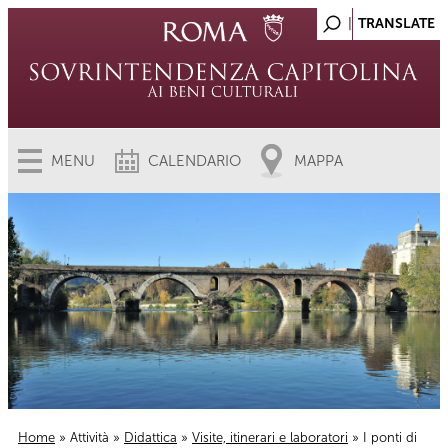
MENU
CALENDARIO
MAPPA
Home
»
Attività
»
Didattica
»
Visite, itinerari e laboratori
» I ponti di