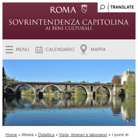
MENU
CALENDARIO
MAPPA
Home
»
Attività
»
Didattica
»
Visite, itinerari e laboratori
» I ponti di