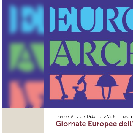
Home
»
Attività
»
Didattica
»
Visite, itinerar
Giornate Europee dell
Tu sei qui