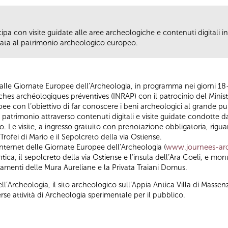
pa con visite guidate alle aree archeologiche e contenuti digitali i
cata al patrimonio archeologico europeo.
alle Giornate Europee dell’Archeologia, in programma nei giorni 1
erches archéologiques préventives (INRAP) con il patrocinio del Minis
opee con l’obiettivo di far conoscere i beni archeologici al grande pu
atrimonio attraverso contenuti digitali e visite guidate condotte da
. Le visite, a ingresso gratuito con prenotazione obbligatoria, rigu
ofei di Mario e il Sepolcreto della via Ostiense.
to internet delle Giornate Europee dell’Archeologia (
www.journees-arc
ica, il sepolcreto della via Ostiense e l’insula dell’Ara Coeli, e mon
amenti delle Mura Aureliane e la Privata Traiani Domus.
’Archeologia, il sito archeologico sull’Appia Antica Villa di Massenz
erse attività di Archeologia sperimentale per il pubblico.