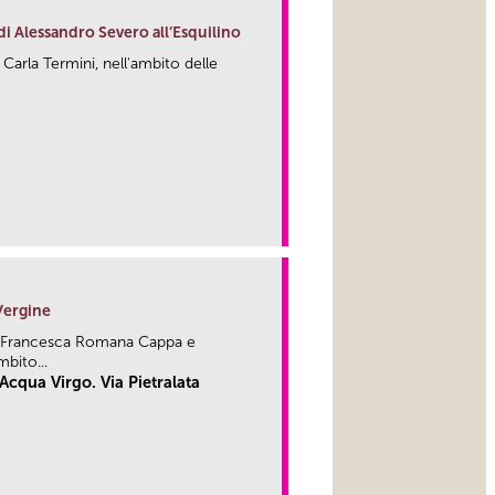
o di Alessandro Severo all’Esquilino
 Carla Termini, nell'ambito delle
link
 Vergine
 di Francesca Romana Cappa e
mbito...
cqua Virgo. Via Pietralata