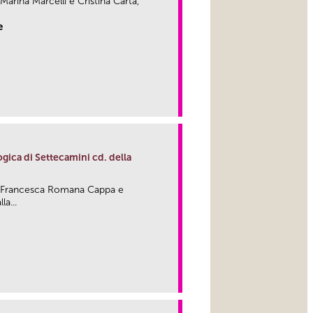
 Marina Marcelli e Cristina Carta,
e
link
ogica di Settecamini cd. della
 di Francesca Romana Cappa e
a...
link