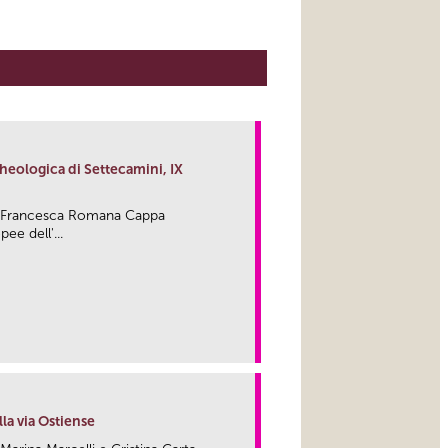
cheologica di Settecamini, IX
 di Francesca Romana Cappa
ee dell'...
link
lla via Ostiense