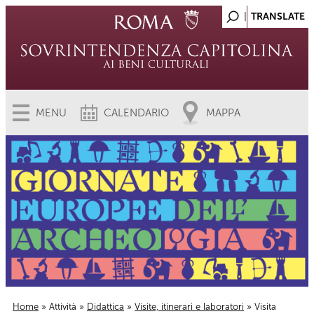
MENU
CALENDARIO
MAPPA
Home
»
Attività
»
Didattica
»
Visite, itinerari e laboratori
» Visita