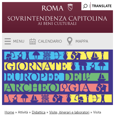
MENU
CALENDARIO
MAPPA
Home
»
Attività
»
Didattica
»
Visite, itinerari e laboratori
» Visita