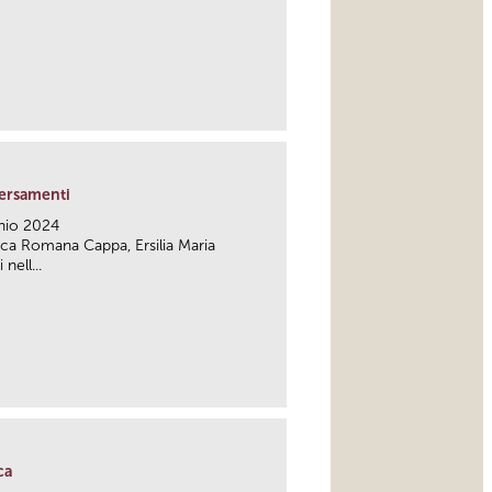
link
versamenti
nio 2024
esca Romana Cappa, Ersilia Maria
nell...
link
ca