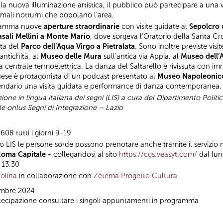
alla nuova illuminazione artistica, il pubblico può partecipare a una 
nimali notturni che popolano l’area.
ramma nuove
aperture straordinarie
con visite guidate al
Sepolcro d
sali Mellini a Monte Mario
, dove sorgeva l’Oratorio della Santa C
rta del
Parco dell’Aqua Virgo a Pietralata
. Sono inoltre previste visi
antichità, al
Museo delle Mura
sull’antica via Appia, al
Museo dell’A
lla centrale termoelettrica. La danza del Saltarello è rivissuta con i
ese è protagonista di un podcast presentato al
Museo Napoleonic
lendario una visita guidata e performance di danza contemporanea.
one in lingua italiana dei segni (LIS) a cura del Dipartimento Politic
le onlus Segni di Integrazione – Lazio
608 tutti i giorni 9-19
to LIS le persone sorde possono prenotare anche tramite il servizio
Roma Capitale -
collegandosi al sito
https://cgs.veasyt.com/
dal lune
e 13.30
olina
in collaborazione con
Zètema Progetto Cultura
embre 2024
partecipazione consultare i singoli appuntamenti in programma