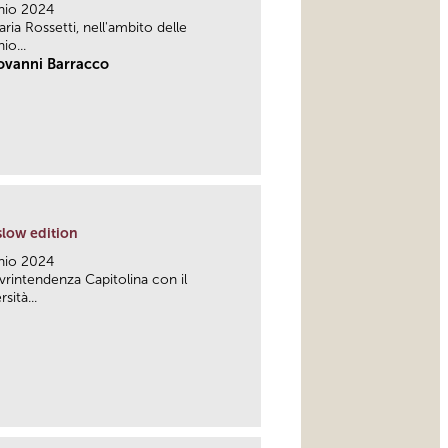
nio 2024
ria Rossetti, nell'ambito delle
io...
iovanni Barracco
link
slow edition
nio 2024
rintendenza Capitolina con il
ità...
link