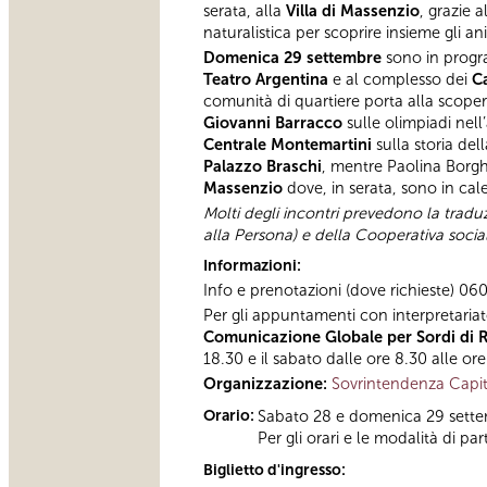
serata, alla
Villa di Massenzio
, grazie 
naturalistica per scoprire insieme gli a
Domenica 29 settembre
sono in prog
Teatro Argentina
e al complesso dei
Ca
comunità di quartiere porta alla scope
Giovanni Barracco
sulle olimpiadi nell’
Centrale Montemartini
sulla storia de
Palazzo Braschi
, mentre Paolina Borgh
Massenzio
dove, in serata, sono in ca
Molti degli incontri prevedono la traduzi
alla Persona) e della Cooperativa socia
Informazioni:
Info e prenotazioni (dove richieste) 060
Per gli appuntamenti con interpretaria
Comunicazione Globale per Sordi di 
18.30 e il sabato dalle ore 8.30 alle or
Organizzazione:
Sovrintendenza Capit
Orario:
Sabato 28 e domenica 29 sett
Per gli orari e le modalità di 
Biglietto d'ingresso: