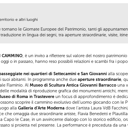
ritorio e altri luoghi
tornano le Giornate Europee del Patrimonio, tanti gli appuntament
raduzione in lingua dei segni, tra aperture straordinarie, visite, itinera
N CAMMINO
, è un invito a riflettere sul valore del nostro patrimoni
ggi o in passato, hanno reso possibili relazioni e scambi fra i popo
passeggiate nei quartieri di Settecamini e San Giovanni
alla scope
me ai suoi abitanti. In programma anche due
aperture straordinarie
, qu
ale Flaminio. Al
Museo di Scultura Antica Giovanni Barracco
una vi
e delle modalità di riproduzione grafica dei monumenti antichi, ment
useo di Roma
i
n Trastevere
un focus di approfondimento è dedicato
 possono scoprire il cammino evolutivo dell’uomo giocando con le Pl
uogo alla
Galleria d’Arte Moderna
dove l’artista Laura VdB Facchini, 
ce che omaggia due straordinarie artiste, Flavia Benedetti e Plautilla
apo le Case, in un avvincente dialogo con lo storico edificio, ora 
sato si proietta nel presente. La performance è preceduta da una vis