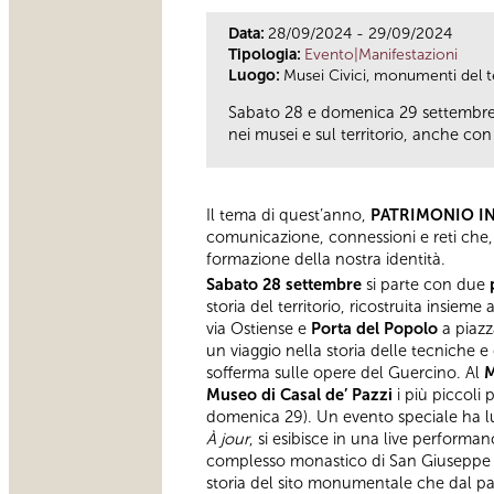
Data:
28/09/2024 - 29/09/2024
Tipologia:
Evento|Manifestazioni
Luogo:
Musei Civici, monumenti del ter
Sabato 28 e domenica 29 settembre 
nei musei e sul territorio, anche con t
Il tema di quest’anno,
PATRIMONIO I
comunicazione, connessioni e reti che, o
formazione della nostra identità.
Sabato 28 settembre
si parte con due
storia del territorio, ricostruita insie
via Ostiense e
Porta del Popolo
a piazz
un viaggio nella storia delle tecniche 
sofferma sulle opere del Guercino. Al
M
Museo di Casal de’ Pazzi
i più piccoli
domenica 29). Un evento speciale ha l
À jour
, si esibisce in una live performan
complesso monastico di San Giuseppe a C
storia del sito monumentale che dal pas