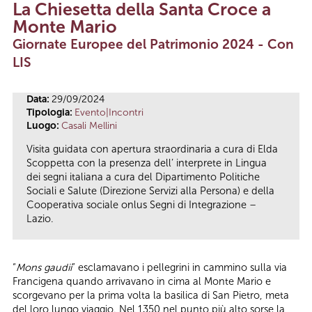
La Chiesetta della Santa Croce a
Tu sei qui
Monte Mario
Giornate Europee del Patrimonio 2024 - Con
LIS
Data:
29/09/2024
Tipologia:
Evento|Incontri
Luogo:
Casali Mellini
Visita guidata con apertura straordinaria a cura di Elda
Scoppetta con la presenza dell’ interprete in Lingua
dei segni italiana a cura del Dipartimento Politiche
Sociali e Salute (Direzione Servizi alla Persona) e della
Cooperativa sociale onlus Segni di Integrazione –
Lazio.
“
Mons gaudii
” esclamavano i pellegrini in cammino sulla via
Francigena quando arrivavano in cima al Monte Mario e
scorgevano per la prima volta la basilica di San Pietro, meta
del loro lungo viaggio. Nel 1350 nel punto più alto sorse la