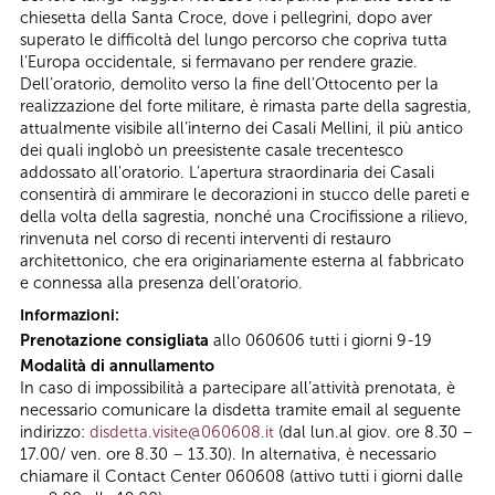
chiesetta della Santa Croce, dove i pellegrini, dopo aver
superato le difficoltà del lungo percorso che copriva tutta
l’Europa occidentale, si fermavano per rendere grazie.
Dell’oratorio, demolito verso la fine dell’Ottocento per la
realizzazione del forte militare, è rimasta parte della sagrestia,
attualmente visibile all’interno dei Casali Mellini, il più antico
dei quali inglobò un preesistente casale trecentesco
addossato all'oratorio. L’apertura straordinaria dei Casali
consentirà di ammirare le decorazioni in stucco delle pareti e
della volta della sagrestia, nonché una Crocifissione a rilievo,
rinvenuta nel corso di recenti interventi di restauro
architettonico, che era originariamente esterna al fabbricato
e connessa alla presenza dell’oratorio.
Informazioni:
Prenotazione consigliata
allo 060606 tutti i giorni 9-19
Modalità di annullamento
In caso di impossibilità a partecipare all’attività prenotata, è
necessario comunicare la disdetta tramite email al seguente
indirizzo:
disdetta.visite@060608.it
(dal lun.al giov. ore 8.30 –
17.00/ ven. ore 8.30 – 13.30). In alternativa, è necessario
chiamare il Contact Center 060608 (attivo tutti i giorni dalle