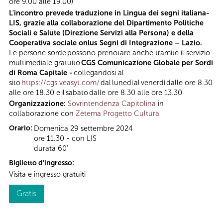
ore 9.00 alle 19.00)
L'incontro prevede traduzione in Lingua dei segni italiana-
LIS, grazie alla collaborazione del Dipartimento Politiche
Sociali e Salute (Direzione Servizi alla Persona) e della
Cooperativa sociale onlus Segni di Integrazione – Lazio.
Le persone sorde possono prenotare anche tramite il servizio
multimediale gratuito
CGS Comunicazione Globale per Sordi
di Roma Capitale -
collegandosi al
sito
https://cgs.veasyt.com/
dal lunedì al venerdì dalle ore 8.30
alle ore 18.30 e il sabato dalle ore 8.30 alle ore 13.30
Organizzazione:
Sovrintendenza Capitolina
in
collaborazione con
Zètema Progetto Cultura
Orario:
Domenica 29 settembre 2024
ore 11.30 - con LIS
durata 60’
Biglietto d'ingresso:
Visita e ingresso gratuiti
Gratis