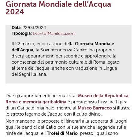
Giornata Mondiale dell’Acqua
Tu sei qui
2024
Data:
22/03/2024
Tipologia:
Evento|Manifestazioni
Il 22 marzo, in occasione della
Giornata Mondiale
dell’Acqua
, la Sovrintendenza Capitolina propone
diversi appuntamenti per scoprire e approfondire la
conoscenza del patrimonio culturale di Roma legato
al tema dell’acqua, anche con traduzione in Lingua
dei Segni Italiana.
Due gli appuntamenti nei musei: al
Museo della Repubblica
Roma e memoria garibaldina
è protagonista l’insolita figura
di un Garibaldi marinaio, mentre al
Museo Barracco
si illustra
lo stretto legame dell’acqua con il culto divino.
Non mancano le proposte di itinerari alla scoperta di luoghi
quali le pendici del
Celio
con le sue antiche leggende sulle
ninfe dell’acqua, e i
Trofei di Mario
, presso i quali sono