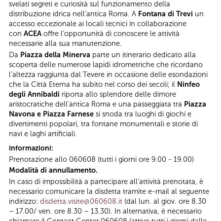
svelati segreti e curiosità sul funzionamento della
distribuzione idrica nell’antica Roma. A
Fontana di Trevi
un
accesso eccezionale ai locali tecnici in collaborazione
con
ACEA
offre l’opportunità di conoscere le attività
necessarie alla sua manutenzione.
Da
Piazza della Minerva
parte un itinerario dedicato alla
scoperta delle numerose lapidi idrometriche che ricordano
l’altezza raggiunta dal Tevere in occasione delle esondazioni
che la Città Eterna ha subito nel corso dei secoli; il
Ninfeo
degli Annibaldi
riporta allo splendore delle dimore
aristocratiche dell’antica Roma e una passeggiata tra
Piazza
Navona e Piazza Farnese
si snoda tra luoghi di giochi e
divertimenti popolari, tra fontane monumentali e storie di
navi e laghi artificiali.
Informazioni:
Prenotazione allo 060608 (tutti i giorni ore 9.00 - 19.00)
Modalità di annullamento.
In caso di impossibilità a partecipare all’attività prenotata, è
necessario comunicare la disdetta tramite e-mail al seguente
indirizzo:
disdetta.visite@060608.it
(dal lun. al giov. ore 8.30
– 17.00/ ven. ore 8.30 – 13.30). In alternativa, è necessario