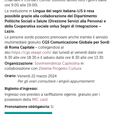
chiamare il Contact Center 060608 (attivo tutti i giorni dalle
ore 9.00 alle 19.00).
La traduzione in
Lingua dei segni italiana-LIS è resa
possibile grazie alla collaborazione del Dipartimento
Politiche Sociali e Salute (Direzione Servizi alla Persona) e
della Cooperativa sociale onlus Segni di Integrazione –
Lazio.
Le persone sorde possono prenotare anche tramite il servizio
multimediale gratuito
CGS Comunicazione Globale per Sordi
di Roma Capitale -
collegandosi al
sito
https://cgs.veasyt.com/
dal lunedì al venerdì dalle ore
8.30 alle ore 18.30 e il sabato dalle ore 8.30 alle ore 13.30
Organizzazione
:
Sovrintendenza Capitolina
in
collaborazione con
Zètema Progetto Cultura
Orario:
Venerdì 22 marzo 2024
Per gli orari consultare i singoli appuntamenti
Biglietto d'ingresso:
Ingresso ove previsto a tariffazione vigente, gratuito per i
possessori della
MIC card
Prenotazione obbligatoria:
Sì