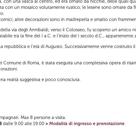
 con una vasca al centro, ed era ornato da nicchie, delle quali quatt
ata con un mosaico volutamente rustico; le lesene sono ornate da fi
ro.
ornici; altre decorazioni sono in madreperla e smalto con framment
 della via degli Annibaldi, verso il Colosseo, fu scoperto un antico 
ile tra la fine del I a.C. e l’inizio del I secolo d.C., appartenente 
lla repubblica e l'età di Augusto. Successivamente venne costruito il 
 del Comune di Roma, è stata eseguita una complessiva opera di risa
corazioni.
na realtà suggestiva e poco conosciuta.
mpagnati. Max 8 persone a visita.
8
dalle 9.00 alle 19.00
>
Modalità di ingresso e prenotazione