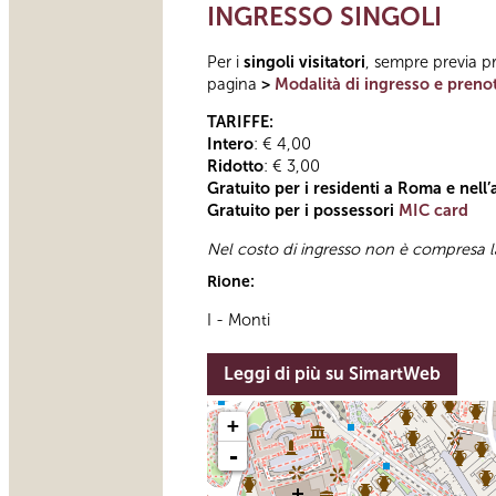
INGRESSO SINGOLI
Per i
singoli visitatori
, sempre previa pr
pagina
>
Modalità di ingresso e preno
TARIFFE:
Intero
: € 4,00
Ridotto
: € 3,00
Gratuito per i residenti a Roma e nell
Gratuito per i possessori
MIC card
Nel costo di ingresso non è compresa l
Rione:
I - Monti
Leggi di più su SimartWeb
+
-