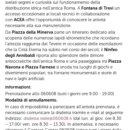
svelati segreti e curiosità sul funzionamento della
distribuzione idrica nell’antica Roma. A
Fontana di Trevi
un
accesso eccezionale ai locali tecnici in collaborazione
con
ACEA
offre l’opportunità di conoscere le attività
necessarie alla sua manutenzione.
Da
Piazza della Minerva
parte un itinerario dedicato alla
scoperta delle numerose lapidi idrometriche che ricordano
l’altezza raggiunta dal Tevere in occasione delle esondazioni
che la Città Eterna ha subito nel corso dei secoli; il
Ninfeo
degli Annibaldi
riporta allo splendore delle dimore
aristocratiche dell’antica Roma e una passeggiata tra
Piazza
Navona e Piazza Farnese
si snoda tra luoghi di giochi e
divertimenti popolari, tra fontane monumentali e storie di
navi e laghi artificiali.
Informazioni:
Prenotazione allo 060608 (tutti i giorni ore 9.00 - 19.00)
Modalità di annullamento.
In caso di impossibilità a partecipare all’attività prenotata, è
necessario comunicare la disdetta tramite e-mail al seguente
indirizzo:
disdetta.visite@060608.it
(dal lun. al giov. ore 8.30
– 17.00/ ven. ore 8.30 – 13.30). In alternativa, è necessario