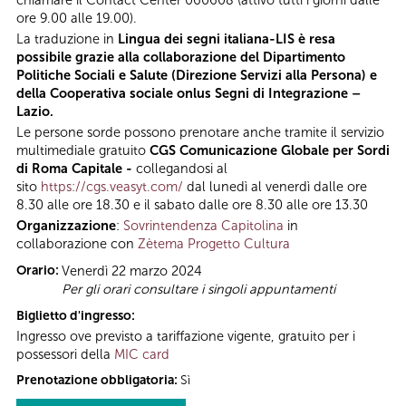
chiamare il Contact Center 060608 (attivo tutti i giorni dalle
ore 9.00 alle 19.00).
La traduzione in
Lingua dei segni italiana-LIS è resa
possibile grazie alla collaborazione del Dipartimento
Politiche Sociali e Salute (Direzione Servizi alla Persona) e
della Cooperativa sociale onlus Segni di Integrazione –
Lazio.
Le persone sorde possono prenotare anche tramite il servizio
multimediale gratuito
CGS Comunicazione Globale per Sordi
di Roma Capitale -
collegandosi al
sito
https://cgs.veasyt.com/
dal lunedì al venerdì dalle ore
8.30 alle ore 18.30 e il sabato dalle ore 8.30 alle ore 13.30
Organizzazione
:
Sovrintendenza Capitolina
in
collaborazione con
Zètema Progetto Cultura
Orario:
Venerdì 22 marzo 2024
Per gli orari consultare i singoli appuntamenti
Biglietto d'ingresso:
Ingresso ove previsto a tariffazione vigente, gratuito per i
possessori della
MIC card
Prenotazione obbligatoria:
Sì