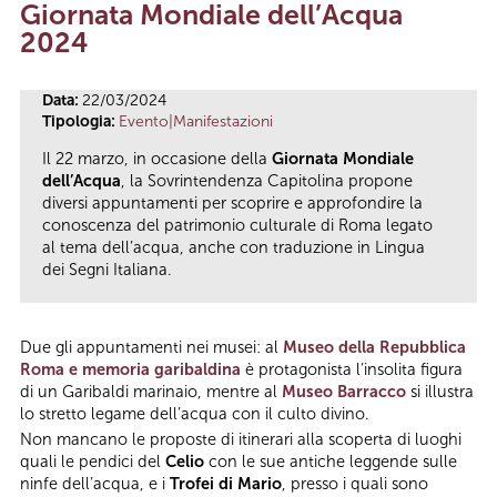
Giornata Mondiale dell’Acqua
Tu sei qui
2024
Data:
22/03/2024
Tipologia:
Evento|Manifestazioni
Il 22 marzo, in occasione della
Giornata Mondiale
dell’Acqua
, la Sovrintendenza Capitolina propone
diversi appuntamenti per scoprire e approfondire la
conoscenza del patrimonio culturale di Roma legato
al tema dell’acqua, anche con traduzione in Lingua
dei Segni Italiana.
Due gli appuntamenti nei musei: al
Museo della Repubblica
Roma e memoria garibaldina
è protagonista l’insolita figura
di un Garibaldi marinaio, mentre al
Museo Barracco
si illustra
lo stretto legame dell’acqua con il culto divino.
Non mancano le proposte di itinerari alla scoperta di luoghi
quali le pendici del
Celio
con le sue antiche leggende sulle
ninfe dell’acqua, e i
Trofei di Mario
, presso i quali sono