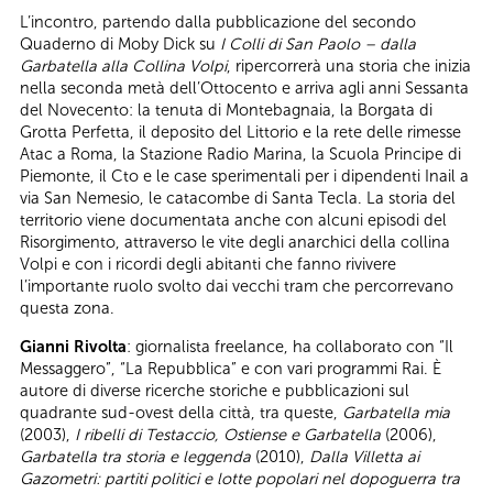
L’incontro, partendo dalla pubblicazione del secondo
Quaderno di Moby Dick su
I Colli di San Paolo – dalla
Garbatella alla Collina Volpi
, ripercorrerà una storia che inizia
nella seconda metà dell’Ottocento e arriva agli anni Sessanta
del Novecento: la tenuta di Montebagnaia, la Borgata di
Grotta Perfetta, il deposito del Littorio e la rete delle rimesse
Atac a Roma, la Stazione Radio Marina, la Scuola Principe di
Piemonte, il Cto e le case sperimentali per i dipendenti Inail a
via San Nemesio, le catacombe di Santa Tecla. La storia del
territorio viene documentata anche con alcuni episodi del
Risorgimento, attraverso le vite degli anarchici della collina
Volpi e con i ricordi degli abitanti che fanno rivivere
l’importante ruolo svolto dai vecchi tram che percorrevano
questa zona.
Gianni Rivolta
: giornalista freelance, ha collaborato con “Il
Messaggero”, “La Repubblica” e con vari programmi Rai. È
autore di diverse ricerche storiche e pubblicazioni sul
quadrante sud-ovest della città, tra queste,
Garbatella mia
(2003),
I ribelli di Testaccio, Ostiense e Garbatella
(2006),
Garbatella tra storia e leggenda
(2010),
Dalla Villetta ai
Gazometri: partiti politici e lotte popolari nel dopoguerra tra