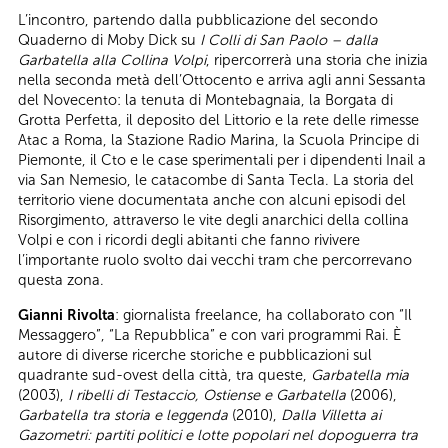
L’incontro, partendo dalla pubblicazione del secondo
Quaderno di Moby Dick su
I Colli di San Paolo – dalla
Garbatella alla Collina Volpi
, ripercorrerà una storia che inizia
nella seconda metà dell’Ottocento e arriva agli anni Sessanta
del Novecento: la tenuta di Montebagnaia, la Borgata di
Grotta Perfetta, il deposito del Littorio e la rete delle rimesse
Atac a Roma, la Stazione Radio Marina, la Scuola Principe di
Piemonte, il Cto e le case sperimentali per i dipendenti Inail a
via San Nemesio, le catacombe di Santa Tecla. La storia del
territorio viene documentata anche con alcuni episodi del
Risorgimento, attraverso le vite degli anarchici della collina
Volpi e con i ricordi degli abitanti che fanno rivivere
l’importante ruolo svolto dai vecchi tram che percorrevano
questa zona.
Gianni Rivolta
: giornalista freelance, ha collaborato con “Il
Messaggero”, “La Repubblica” e con vari programmi Rai. È
autore di diverse ricerche storiche e pubblicazioni sul
quadrante sud-ovest della città, tra queste,
Garbatella mia
(2003),
I ribelli di Testaccio, Ostiense e Garbatella
(2006),
Garbatella tra storia e leggenda
(2010),
Dalla Villetta ai
Gazometri: partiti politici e lotte popolari nel dopoguerra tra