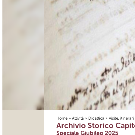
Home
»
Attività
»
Didattica
»
Visite, itinerar
Archivio Storico Capit
Tu sei qui
Speciale Giubileo 2025