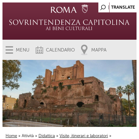
MENU
CALENDARIO
MAPPA
Home
»
Attività
»
Didattica
»
Visite, itinerari e laboratori
»