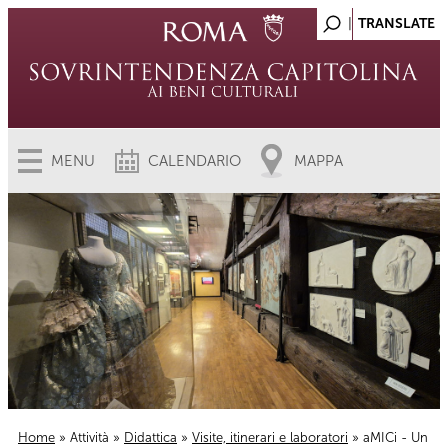
MENU
CALENDARIO
MAPPA
Home
»
Attività
»
Didattica
»
Visite, itinerari e laboratori
» aMICi - Un