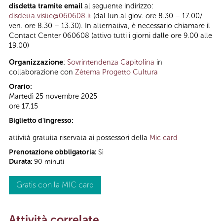
disdetta tramite email
al seguente indirizzo:
disdetta.visite@060608.it
(dal lun.al giov. ore 8.30 – 17.00/
ven. ore 8.30 – 13.30). In alternativa, è necessario chiamare il
Contact Center 060608 (attivo tutti i giorni dalle ore 9.00 alle
19.00)
Organizzazione
:
Sovrintendenza Capitolina
in
collaborazione con
Zètema Progetto Cultura
Orario:
Martedì 25 novembre 2025
ore 17.15
Biglietto d'ingresso:
attività gratuita riservata ai possessori della
Mic card
Prenotazione obbligatoria:
Sì
Durata:
90 minuti
Gratis con la MIC card
Attività correlate