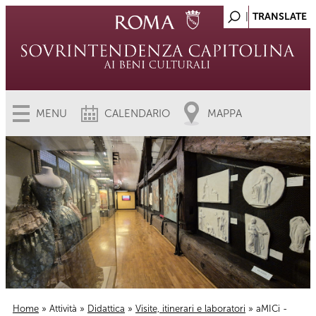
MENU
CALENDARIO
MAPPA
Home
»
Attività
»
Didattica
»
Visite, itinerari e laboratori
» aMICi -