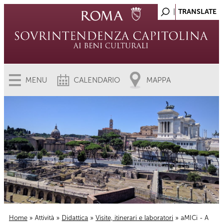
MENU
CALENDARIO
MAPPA
Home
»
Attività
»
Didattica
»
Visite, itinerari e laboratori
» aMICi - A