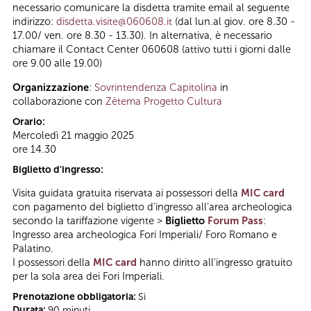
necessario comunicare la disdetta tramite email al seguente
indirizzo:
disdetta.visite@060608.it
(dal lun.al giov. ore 8.30 -
17.00/ ven. ore 8.30 - 13.30). In alternativa, è necessario
chiamare il Contact Center 060608 (attivo tutti i giorni dalle
ore 9.00 alle 19.00)
Organizzazione
:
Sovrintendenza Capitolina
in
collaborazione con
Zètema Progetto Cultura
Orario:
Mercoledì 21 maggio 2025
ore 14.30
Biglietto d'ingresso:
Visita guidata gratuita riservata ai possessori della
MIC card
con pagamento del biglietto d’ingresso all’area archeologica
secondo la tariffazione vigente >
Biglietto
Forum Pass
:
Ingresso area archeologica Fori Imperiali/ Foro Romano e
Palatino.
I possessori della
MIC card
hanno diritto all'ingresso gratuito
per la sola area dei Fori Imperiali.
Prenotazione obbligatoria:
Sì
Durata:
90 minuti