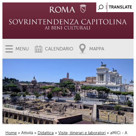
MENU
CALENDARIO
MAPPA
Home
»
Attività
»
Didattica
»
Visite, itinerari e laboratori
» aMICi - A