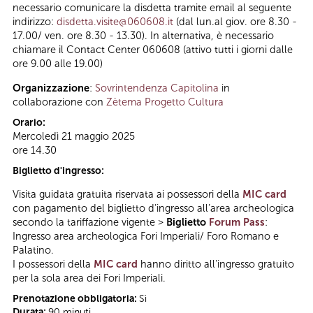
necessario comunicare la disdetta tramite email al seguente
indirizzo:
disdetta.visite@060608.it
(dal lun.al giov. ore 8.30 -
17.00/ ven. ore 8.30 - 13.30). In alternativa, è necessario
chiamare il Contact Center 060608 (attivo tutti i giorni dalle
ore 9.00 alle 19.00)
Organizzazione
:
Sovrintendenza Capitolina
in
collaborazione con
Zètema Progetto Cultura
Orario:
Mercoledì 21 maggio 2025
ore 14.30
Biglietto d'ingresso:
Visita guidata gratuita riservata ai possessori della
MIC card
con pagamento del biglietto d’ingresso all’area archeologica
secondo la tariffazione vigente >
Biglietto
Forum Pass
:
Ingresso area archeologica Fori Imperiali/ Foro Romano e
Palatino.
I possessori della
MIC card
hanno diritto all'ingresso gratuito
per la sola area dei Fori Imperiali.
Prenotazione obbligatoria:
Sì
Durata:
90 minuti