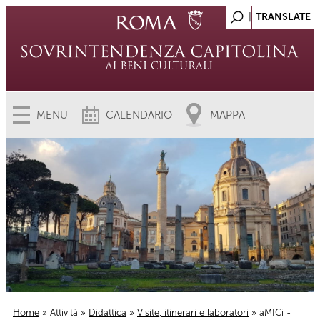
MENU
CALENDARIO
MAPPA
Home
»
Attività
»
Didattica
»
Visite, itinerari e laboratori
» aMICi -