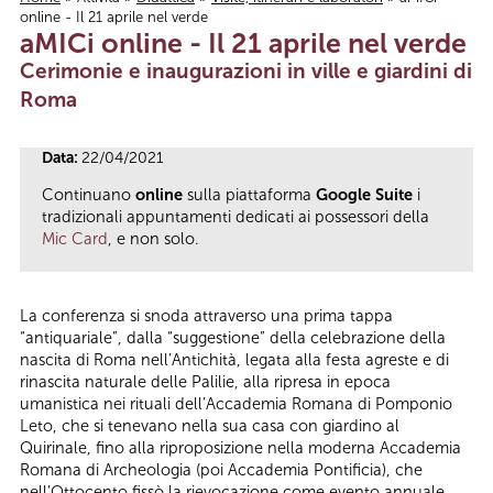
online - Il 21 aprile nel verde
Tu sei qui
aMICi online - Il 21 aprile nel verde
Cerimonie e inaugurazioni in ville e giardini di
Roma
Data:
22/04/2021
Continuano
online
sulla piattaforma
Google Suite
i
tradizionali appuntamenti dedicati ai possessori della
Mic Card
, e non solo.
La conferenza si snoda attraverso una prima tappa
“antiquariale”, dalla “suggestione” della celebrazione della
nascita di Roma nell’Antichità, legata alla festa agreste e di
rinascita naturale delle Palilie, alla ripresa in epoca
umanistica nei rituali dell’Accademia Romana di Pomponio
Leto, che si tenevano nella sua casa con giardino al
Quirinale, fino alla riproposizione nella moderna Accademia
Romana di Archeologia (poi Accademia Pontificia), che
nell’Ottocento fissò la rievocazione come evento annuale,