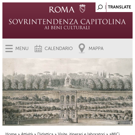
MENU
CALENDARIO
MAPPA
Home
»
Attività
»
Didattica
»
Visite, itinerari e laboratori
» aMICi