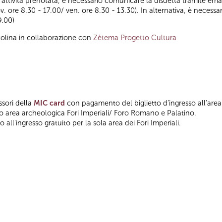
ll’attività prenotata, è necessario comunicare la disdetta tramite emai
ov. ore 8.30 - 17.00/ ven. ore 8.30 - 13.30). In alternativa, è nece
9.00)
tolina in collaborazione con
Zètema Progetto Cultura
ssori della
MIC card
con pagamento del biglietto d’ingresso all’area
so area archeologica Fori Imperiali/ Foro Romano e Palatino.
 all'ingresso gratuito per la sola area dei Fori Imperiali.