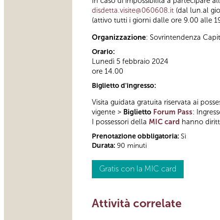
In caso di impossibilità a partecipare a
disdetta.visite@060608.it
(dal lun.al gi
(attivo tutti i giorni dalle ore 9.00 alle 1
Organizzazione
: Sovrintendenza Capi
Orario:
Lunedì 5 febbraio 2024
ore 14.00
Biglietto d'ingresso:
Visita guidata gratuita riservata ai posse
vigente >
Biglietto
Forum Pass
: Ingres
I possessori della
MIC card
hanno diritto
Prenotazione obbligatoria:
Sì
Durata:
90 minuti
Gratis con la MIC card
Attività correlate