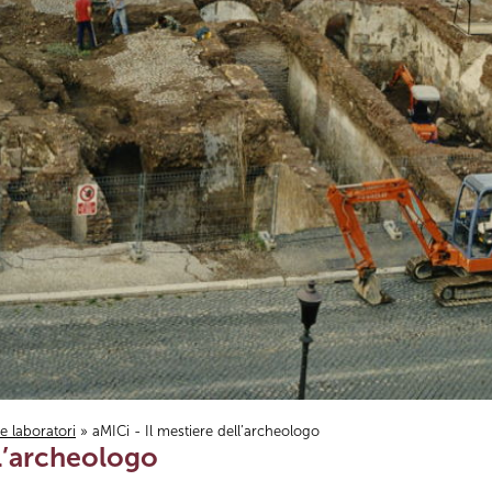
i e laboratori
» aMICi - Il mestiere dell’archeologo
ll’archeologo