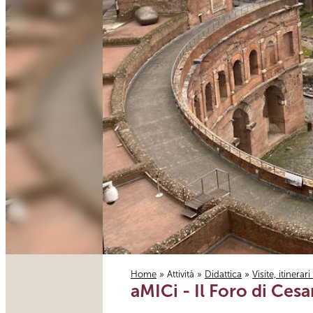
Home
»
Attività
»
Didattica
»
Visite, itinerar
aMICi - Il Foro di Cesar
Tu sei qui