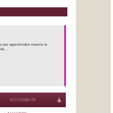
ei per approfondire insieme la
le...
link
ACCESSIBILITÀ