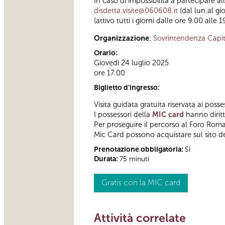
In caso di impossibilità a partecipare a
disdetta.visite@060608.it
(dal lun.al gi
(attivo tutti i giorni dalle ore 9.00 alle 1
Organizzazione
:
Sovrintendenza Capit
Orario:
Giovedì 24 luglio 2025
ore 17.00
Biglietto d'ingresso:
Visita guidata gratuita riservata ai posse
I possessori della
MIC card
hanno diritto
Per proseguire il percorso al Foro Roman
Mic Card possono acquistare sul sito de
Prenotazione obbligatoria:
Sì
Durata:
75 minuti
Gratis con la MIC card
Attività correlate