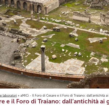
i e laboratori
» aMICi - Il Foro di Cesare e il Foro di Traiano: dall’antichità ai
e e il Foro di Traiano: dall’antichità ai 