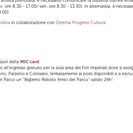
ll’attività prenotata, è necessario comunicare la disdetta tramite emai
ov. ore 8.30 - 17.00/ ven. ore 8.30 - 13.30). In alternativa, è nece
9.00)
olina
in collaborazione con
Zètema Progetto Cultura
ssori della
MIC card
.
 all'ingresso gratuito per la sola area dei Fori Imperiali dove si svolge
o, Palatino e Colosseo, limitatamente ai posti disponibili e a esclusi
l Parco un "Biglietto Ridotto Amici del Parco" valido 24h”.