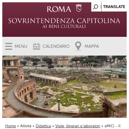
MENU
CALENDARIO
MAPPA
Home
»
Attività
»
Didattica
»
Visite, itinerari e laboratori
» aMICi - Il